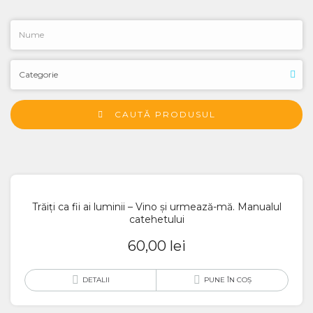
CAUTĂ PRODUSUL
Trăiți ca fii ai luminii – Vino și urmează-mă. Manualul
catehetului
60,00
lei
DETALII
PUNE ÎN COȘ