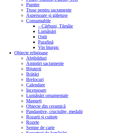
Pupitre
Truse pentru sacramente
Aspersoare și găletușe
Consumabile
– Cărbuni, Tămâie
Lumânări
Ostii
Parafină
Vin liturgic
Obiecte religioase
Abțibilduri
Amintiri sacramente
Bijuterii
Brățări
Brelocuri
Calendare
Incensoare
Lumânări ornamentale
Magneți
Obiecte din ceramică
Pandantive, cruciulițe, medalii
Rozarii și cutiuțe
Rozete
Semne de carte
Suporturi de lumânări