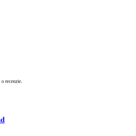
e o recenzie.
nd