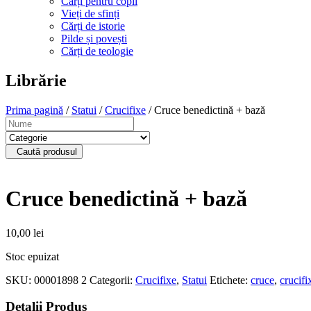
Cărți pentru copii
Vieți de sfinți
Cărți de istorie
Pilde și povești
Cărți de teologie
Librărie
Prima pagină
/
Statui
/
Crucifixe
/ Cruce benedictină + bază
Caută produsul
Cruce benedictină + bază
10,00
lei
Stoc epuizat
SKU:
00001898 2
Categorii:
Crucifixe
,
Statui
Etichete:
cruce
,
crucifi
Detalii Produs