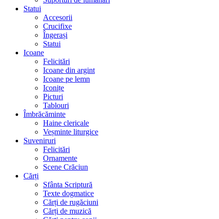
Statui
Accesorii
Crucifixe
Îngerași
Statui
Icoane
Felicitări
Icoane din argint
Icoane pe lemn
Iconițe
Picturi
Tablouri
Îmbrăcăminte
Haine clericale
Veșminte liturgice
Suveniruri
Felicitări
Ornamente
Scene Crăciun
Cărți
Sfânta Scriptură
Texte dogmatice
Cărți de rugăciuni
Cărți de muzică