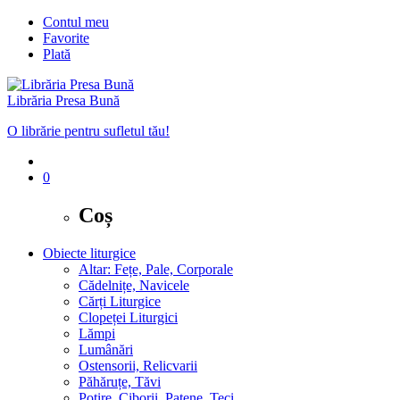
Contul meu
Favorite
Plată
Librăria Presa Bună
O librărie pentru sufletul tău!
0
Coș
Obiecte liturgice
Altar: Fețe, Pale, Corporale
Cădelnițe, Navicele
Cărți Liturgice
Clopeței Liturgici
Lămpi
Lumânări
Ostensorii, Relicvarii
Păhăruțe, Tăvi
Potire, Ciborii, Patene, Teci