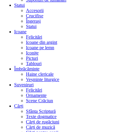
Statui
Accesorii
Crucifixe
Îngerași
Statui
Icoane
Felicitări
Icoane din argint
Icoane pe lemn
Iconițe
Picturi
Tablouri
Îmbrăcăminte
Haine clericale
Veșminte liturgice
Suveniruri
Felicitări
Ornamente
Scene Crăciun
Cărți
Sfânta Scriptură
Texte dogmatice
Cărți de rugăciuni
Cărți de muzică