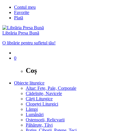
Contul meu
Favorite
Plată
Librăria Presa Bună
O librărie pentru sufletul tău!
0
Coș
Obiecte liturgice
Altar: Fețe, Pale, Corporale
Cădelnițe, Navicele
Cărți Liturgice
Clopeței Liturgici
Lămpi
Lumânări
Ostensorii, Relicvarii
Păhăruțe, Tăvi
Potire, Ciborii, Patene, Teci