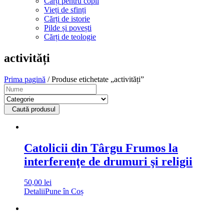
Cărți pentru copii
Vieți de sfinți
Cărți de istorie
Pilde și povești
Cărți de teologie
activități
Prima pagină
/ Produse etichetate „activități”
Caută produsul
Catolicii din Târgu Frumos la
interferenţe de drumuri şi religii
50,00
lei
Detalii
Pune în Coș