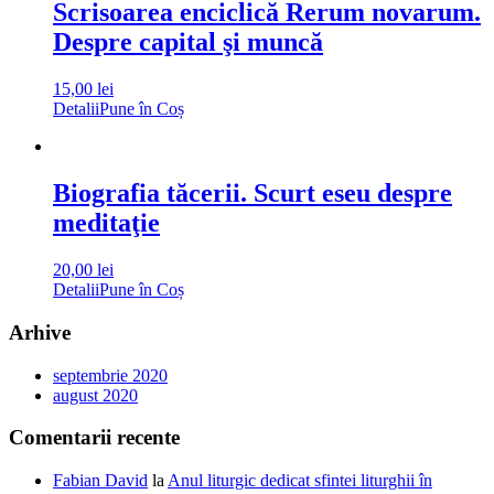
Scrisoarea enciclică Rerum novarum.
Despre capital şi muncă
15,00
lei
Detalii
Pune în Coș
Biografia tăcerii. Scurt eseu despre
meditaţie
20,00
lei
Detalii
Pune în Coș
Arhive
septembrie 2020
august 2020
Comentarii recente
Fabian David
la
Anul liturgic dedicat sfintei liturghii în