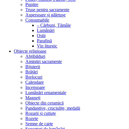
Pupitre
Truse pentru sacramente
Aspersoare și găletușe
Consumabile
– Cărbuni, Tămâie
Lumânări
Ostii
Parafină
Vin liturgic
Obiecte religioase
Abțibilduri
Amintiri sacramente
Bijuterii
Brățări
Brelocuri
Calendare
Incensoare
Lumânări ornamentale
Magneți
Obiecte din ceramică
Pandantive, cruciulițe, medalii
Rozarii și cutiuțe
Rozete
Semne de carte
Suporturi de lumânări