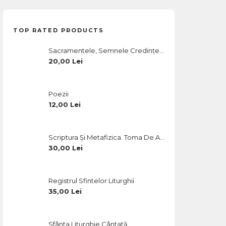
40,00 Lei.
TOP RATED PRODUCTS
Sacramentele, Semnele Credinței Și Ale Harului. Ed. A III-A, Revizuită Și Adăugită
20,00
Lei
Poezii
12,00
Lei
Scriptura Și Metafizica. Toma De Aquino Și Renașterea Teologiei Trinitare
30,00
Lei
Registrul Sfintelor Liturghii
35,00
Lei
Sfânta Liturghie Cântată