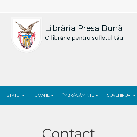
Librăria Presa Bună
O librărie pentru sufletul tău!
STATUI
ICOANE
ÎMBRĂCĂMINTE
SUVENIRURI
Contact