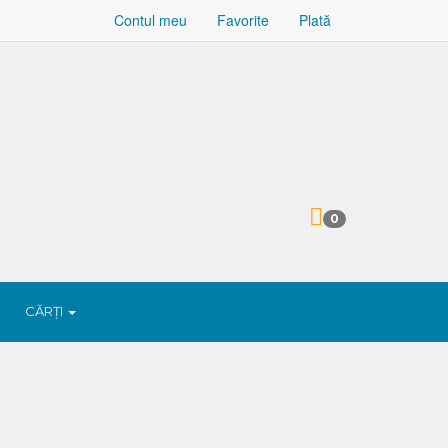
Contul meu
Favorite
Plată
0
CĂRȚI