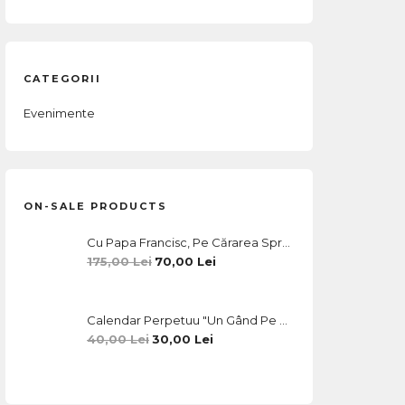
CATEGORII
Evenimente
ON-SALE PRODUCTS
Cu Papa Francisc, Pe Cărarea Spre Frați: 72 De Mărturii La Un An De La Prima Vizită A Unui Papă La Iași
Prețul
Prețul
175,00
Lei
70,00
Lei
Inițial
Curent
A
Este:
Calendar Perpetuu "Un Gând Pe Zi Cu Papa Francisc"
Fost:
70,00 Lei.
Prețul
Prețul
40,00
Lei
30,00
Lei
175,00 Lei.
Inițial
Curent
A
Este:
Fost:
30,00 Lei.