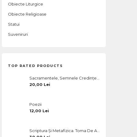
Obiecte Liturgice
Obiecte Religioase
Statui
Suveniruri
TOP RATED PRODUCTS
Sacramentele, Semnele Credinței Și Ale Harului. Ed. A III-A, Revizuită Și Adăugită
20,00
Lei
Poezii
12,00
Lei
Scriptura Și Metafizica. Toma De Aquino Și Renașterea Teologiei Trinitare