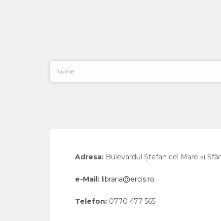
Adresa:
Bulevardul Ştefan cel Mare şi Sfân
e-Mail:
libraria@ercis.ro
Telefon:
0770 477 565