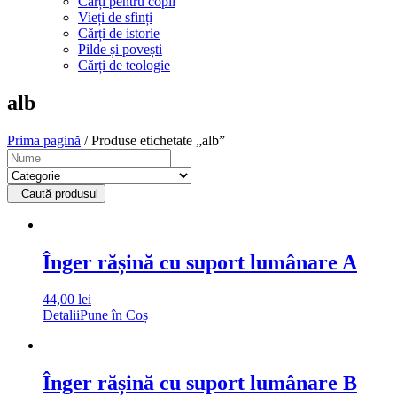
Cărți pentru copii
Vieți de sfinți
Cărți de istorie
Pilde și povești
Cărți de teologie
alb
Prima pagină
/ Produse etichetate „alb”
Caută produsul
Înger rășină cu suport lumânare A
44,00
lei
Detalii
Pune în Coș
Înger rășină cu suport lumânare B