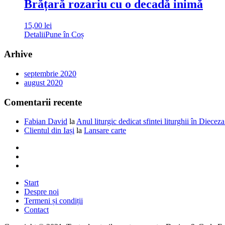
Brățară rozariu cu o decadă inimă
15,00
lei
Detalii
Pune în Coș
Arhive
septembrie 2020
august 2020
Comentarii recente
Fabian David
la
Anul liturgic dedicat sfintei liturghii în Dieceza
Clientul din Iași
la
Lansare carte
Start
Despre noi
Termeni și condiții
Contact