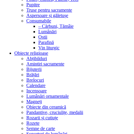
Pupitre
Truse pentru sacramente
Aspersoare și găletușe
Consumabile
– Cărbuni, Tămâie
Lumânări
Ostii
Parafină
Vin liturgic
Obiecte religioase
Abțibilduri
Amintiri sacramente
Bijuterii
Brățări
Brelocuri
Calendare
Incensoare
Lumânări ornamentale
Magneți
Obiecte din ceramică
Pandantive, cruciulițe, medalii
Rozarii și cutiuțe
Rozete
Semne de carte
Suporturi de lumânări