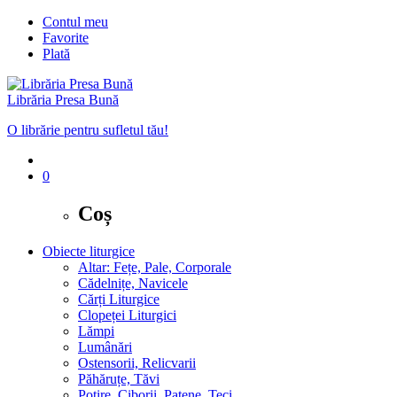
Contul meu
Favorite
Plată
Librăria Presa Bună
O librărie pentru sufletul tău!
0
Coș
Obiecte liturgice
Altar: Fețe, Pale, Corporale
Cădelnițe, Navicele
Cărți Liturgice
Clopeței Liturgici
Lămpi
Lumânări
Ostensorii, Relicvarii
Păhăruțe, Tăvi
Potire, Ciborii, Patene, Teci