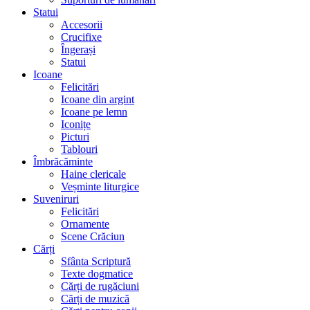
Statui
Accesorii
Crucifixe
Îngerași
Statui
Icoane
Felicitări
Icoane din argint
Icoane pe lemn
Iconițe
Picturi
Tablouri
Îmbrăcăminte
Haine clericale
Veșminte liturgice
Suveniruri
Felicitări
Ornamente
Scene Crăciun
Cărți
Sfânta Scriptură
Texte dogmatice
Cărți de rugăciuni
Cărți de muzică