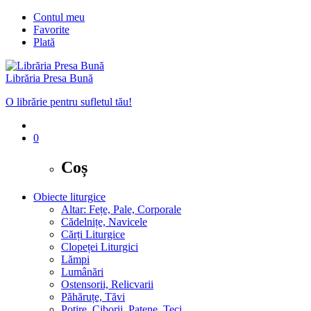
Contul meu
Favorite
Plată
Librăria Presa Bună
O librărie pentru sufletul tău!
0
Coș
Obiecte liturgice
Altar: Fețe, Pale, Corporale
Cădelnițe, Navicele
Cărți Liturgice
Clopeței Liturgici
Lămpi
Lumânări
Ostensorii, Relicvarii
Păhăruțe, Tăvi
Potire, Ciborii, Patene, Teci