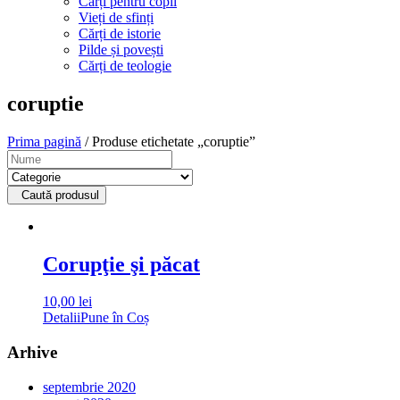
Cărți pentru copii
Vieți de sfinți
Cărți de istorie
Pilde și povești
Cărți de teologie
coruptie
Prima pagină
/ Produse etichetate „coruptie”
Caută produsul
Corupţie şi păcat
10,00
lei
Detalii
Pune în Coș
Arhive
septembrie 2020