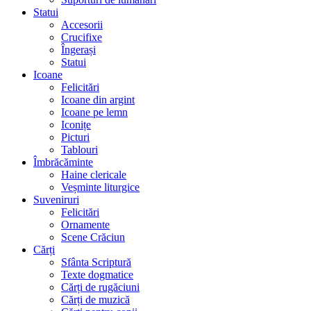
Statui
Accesorii
Crucifixe
Îngerași
Statui
Icoane
Felicitări
Icoane din argint
Icoane pe lemn
Iconițe
Picturi
Tablouri
Îmbrăcăminte
Haine clericale
Veșminte liturgice
Suveniruri
Felicitări
Ornamente
Scene Crăciun
Cărți
Sfânta Scriptură
Texte dogmatice
Cărți de rugăciuni
Cărți de muzică