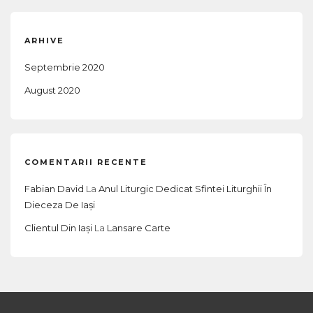
s
t
ARHIVE
n
a
Septembrie 2020
v
August 2020
i
g
a
COMENTARII RECENTE
t
Fabian David
La
Anul Liturgic Dedicat Sfintei Liturghii În
i
Dieceza De Iași
o
Clientul Din Iași
La
Lansare Carte
n