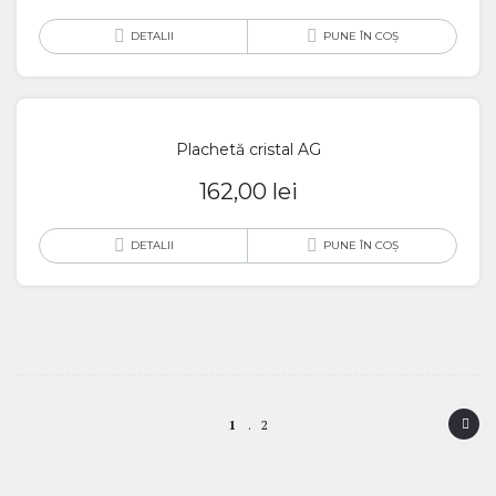
DETALII
PUNE ÎN COȘ
Plachetă cristal AG
162,00
lei
DETALII
PUNE ÎN COȘ
P
1
2
o