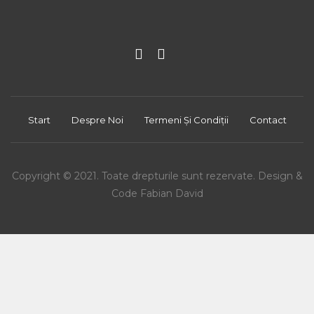
Start
Despre Noi
Termeni Și Condiții
Contact
Copyright © 2021. Toate drepturile sunt rezervate. Design &
Code Fabian David