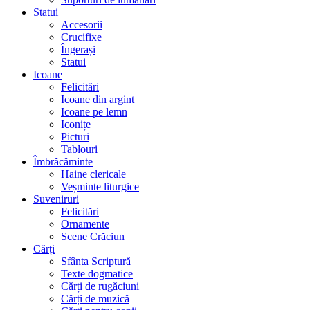
Statui
Accesorii
Crucifixe
Îngerași
Statui
Icoane
Felicitări
Icoane din argint
Icoane pe lemn
Iconițe
Picturi
Tablouri
Îmbrăcăminte
Haine clericale
Veșminte liturgice
Suveniruri
Felicitări
Ornamente
Scene Crăciun
Cărți
Sfânta Scriptură
Texte dogmatice
Cărți de rugăciuni
Cărți de muzică