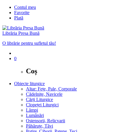
Contul meu
Favorite
Plată
Librăria Presa Bună
O librărie pentru sufletul tău!
0
Coș
Obiecte liturgice
Altar: Fețe, Pale, Corporale
Cădelnițe, Navicele
Cărți Liturgice
Clopeței Liturgici
Lămpi
Lumânări
Ostensorii, Relicvarii
Păhăruțe, Tăvi
Potire, Ciborii, Patene, Teci