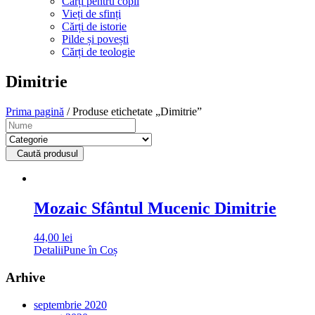
Cărți pentru copii
Vieți de sfinți
Cărți de istorie
Pilde și povești
Cărți de teologie
Dimitrie
Prima pagină
/ Produse etichetate „Dimitrie”
Caută produsul
Mozaic Sfântul Mucenic Dimitrie
44,00
lei
Detalii
Pune în Coș
Arhive
septembrie 2020