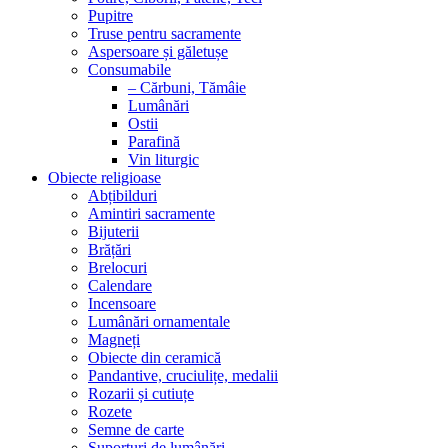
Pupitre
Truse pentru sacramente
Aspersoare și găletușe
Consumabile
– Cărbuni, Tămâie
Lumânări
Ostii
Parafină
Vin liturgic
Obiecte religioase
Abțibilduri
Amintiri sacramente
Bijuterii
Brățări
Brelocuri
Calendare
Incensoare
Lumânări ornamentale
Magneți
Obiecte din ceramică
Pandantive, cruciulițe, medalii
Rozarii și cutiuțe
Rozete
Semne de carte
Suporturi de lumânări