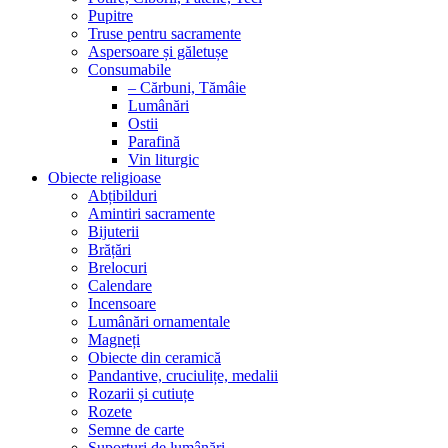
Pupitre
Truse pentru sacramente
Aspersoare și găletușe
Consumabile
– Cărbuni, Tămâie
Lumânări
Ostii
Parafină
Vin liturgic
Obiecte religioase
Abțibilduri
Amintiri sacramente
Bijuterii
Brățări
Brelocuri
Calendare
Incensoare
Lumânări ornamentale
Magneți
Obiecte din ceramică
Pandantive, cruciulițe, medalii
Rozarii și cutiuțe
Rozete
Semne de carte
Suporturi de lumânări