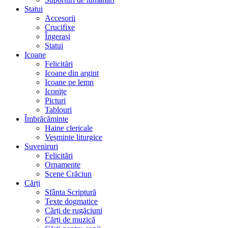
Statui
Accesorii
Crucifixe
Îngerași
Statui
Icoane
Felicitări
Icoane din argint
Icoane pe lemn
Iconițe
Picturi
Tablouri
Îmbrăcăminte
Haine clericale
Veșminte liturgice
Suveniruri
Felicitări
Ornamente
Scene Crăciun
Cărți
Sfânta Scriptură
Texte dogmatice
Cărți de rugăciuni
Cărți de muzică