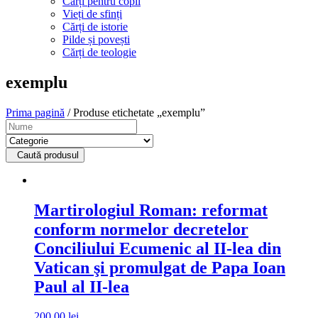
Cărți pentru copii
Vieți de sfinți
Cărți de istorie
Pilde și povești
Cărți de teologie
exemplu
Prima pagină
/ Produse etichetate „exemplu”
Caută produsul
Martirologiul Roman: reformat
conform normelor decretelor
Conciliului Ecumenic al II-lea din
Vatican şi promulgat de Papa Ioan
Paul al II-lea
200,00
lei