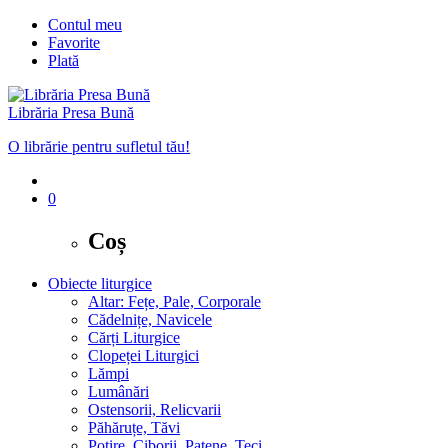
Contul meu
Favorite
Plată
Librăria Presa Bună
O librărie pentru sufletul tău!
0
Coș
Obiecte liturgice
Altar: Fețe, Pale, Corporale
Cădelnițe, Navicele
Cărți Liturgice
Clopeței Liturgici
Lămpi
Lumânări
Ostensorii, Relicvarii
Păhăruțe, Tăvi
Potire, Ciborii, Patene, Teci