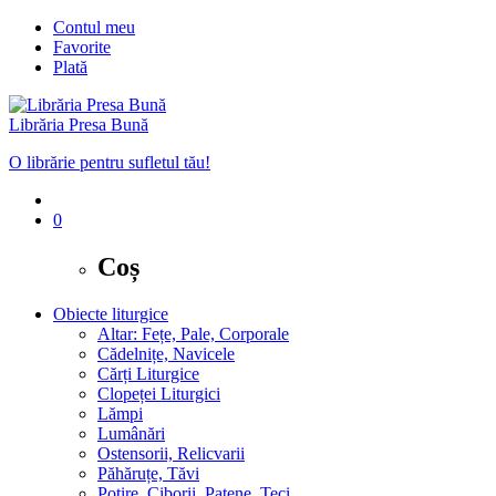
Contul meu
Favorite
Plată
Librăria Presa Bună
O librărie pentru sufletul tău!
0
Coș
Obiecte liturgice
Altar: Fețe, Pale, Corporale
Cădelnițe, Navicele
Cărți Liturgice
Clopeței Liturgici
Lămpi
Lumânări
Ostensorii, Relicvarii
Păhăruțe, Tăvi
Potire, Ciborii, Patene, Teci