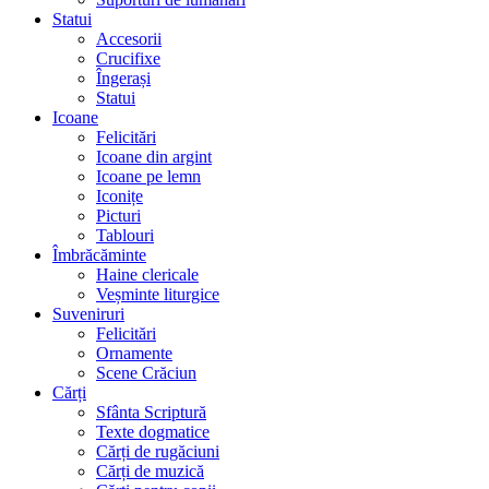
Statui
Accesorii
Crucifixe
Îngerași
Statui
Icoane
Felicitări
Icoane din argint
Icoane pe lemn
Iconițe
Picturi
Tablouri
Îmbrăcăminte
Haine clericale
Veșminte liturgice
Suveniruri
Felicitări
Ornamente
Scene Crăciun
Cărți
Sfânta Scriptură
Texte dogmatice
Cărți de rugăciuni
Cărți de muzică