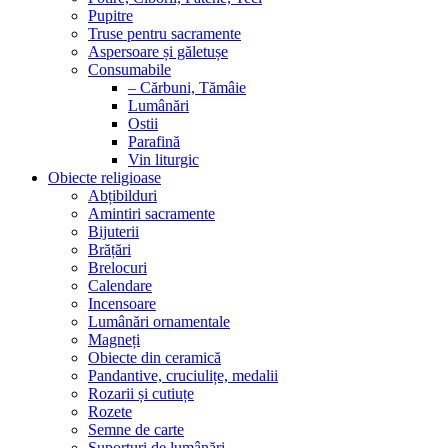
Pupitre
Truse pentru sacramente
Aspersoare și găletușe
Consumabile
– Cărbuni, Tămâie
Lumânări
Ostii
Parafină
Vin liturgic
Obiecte religioase
Abțibilduri
Amintiri sacramente
Bijuterii
Brățări
Brelocuri
Calendare
Incensoare
Lumânări ornamentale
Magneți
Obiecte din ceramică
Pandantive, cruciulițe, medalii
Rozarii și cutiuțe
Rozete
Semne de carte
Suporturi de lumânări