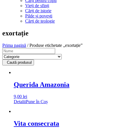
Cărți pentru copii
Vieți de sfinți
Cărți de istorie
Pilde și povești
Cărți de teologie
exortație
Prima pagină
/ Produse etichetate „exortație”
Caută produsul
Querida Amazonia
9,00
lei
Detalii
Pune în Coș
Vita consecrata