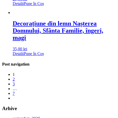
Detalii
Pune în Coș
Decorațiune din lemn Nașterea
Domnului, Sfânta Familie, îngeri,
magi
35,00
lei
Detalii
Pune în Coș
Post navigation
1
2
3
…
7
Arhive