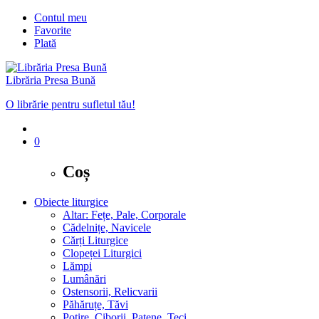
Contul meu
Favorite
Plată
Librăria Presa Bună
O librărie pentru sufletul tău!
0
Coș
Obiecte liturgice
Altar: Fețe, Pale, Corporale
Cădelnițe, Navicele
Cărți Liturgice
Clopeței Liturgici
Lămpi
Lumânări
Ostensorii, Relicvarii
Păhăruțe, Tăvi
Potire, Ciborii, Patene, Teci