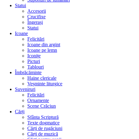
Statui
Accesorii
Crucifixe
Îngerași
Statui
Icoane
Felicitări
Icoane din argint
Icoane pe lemn
Iconițe
Picturi
Tablouri
Îmbrăcăminte
Haine clericale
Veșminte liturgice
Suveniruri
Felicitări
Ornamente
Scene Crăciun
Cărți
Sfânta Scriptură
Texte dogmatice
Cărți de rugăciuni
Cărți de muzică