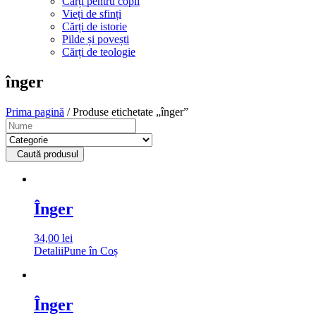
Cărți pentru copii
Vieți de sfinți
Cărți de istorie
Pilde și povești
Cărți de teologie
înger
Prima pagină
/ Produse etichetate „înger”
Caută produsul
Înger
34,00
lei
Detalii
Pune în Coș
Înger