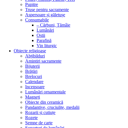
Pupitre
Truse pentru sacramente
Aspersoare și găletușe
Consumabile
– Cărbuni, Tămâie
Lumânări
Ostii
Parafină
Vin liturgic
Obiecte religioase
Abțibilduri
Amintiri sacramente
Bijuterii
Brățări
Brelocuri
Calendare
Incensoare
Lumânări ornamentale
Magneți
Obiecte din ceramică
Pandantive, cruciulițe, medalii
Rozarii și cutiuțe
Rozete
Semne de carte
Suporturi de lumânări