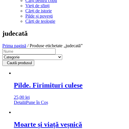
Cărți pentru copii
Vieți de sfinți
Cărți de istorie
Pilde și povești
Cărți de teologie
judecată
Prima pagină
/ Produse etichetate „judecată”
Caută produsul
Pilde. Firimituri culese
25,00
lei
Detalii
Pune în Coș
Moarte și viață veșnică