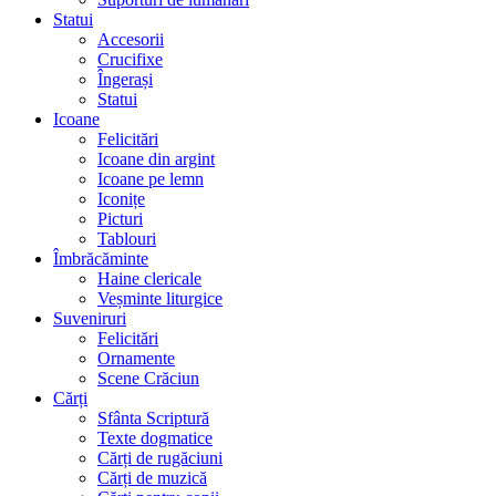
Statui
Accesorii
Crucifixe
Îngerași
Statui
Icoane
Felicitări
Icoane din argint
Icoane pe lemn
Iconițe
Picturi
Tablouri
Îmbrăcăminte
Haine clericale
Veșminte liturgice
Suveniruri
Felicitări
Ornamente
Scene Crăciun
Cărți
Sfânta Scriptură
Texte dogmatice
Cărți de rugăciuni
Cărți de muzică