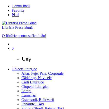
Contul meu
Favorite
Plată
Librăria Presa Bună
O librărie pentru sufletul tău!
0
Coș
Obiecte liturgice
Altar: Fețe, Pale, Corporale
Cădelnițe, Navicele
Cărți Liturgice
Clopeței Liturgici
Lămpi
Lumânări
Ostensorii, Relicvarii
Păhăruțe, Tăvi
Potire, Ciborii, Patene, Teci