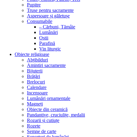
Pupitre
Truse pentru sacramente
Aspersoare și găletușe
Consumabile
– Cărbuni, Tămâie
Lumânări
Ostii
Parafină
Vin liturgic
Obiecte religioase
Abțibilduri
Amintiri sacramente
Bijuterii
Brățări
Brelocuri
Calendare
Incensoare
Lumânări ornamentale
Magneți
Obiecte din ceramică
Pandantive, cruciulițe, medalii
Rozarii și cutiuțe
Rozete
Semne de carte
Suporturi de lumânări