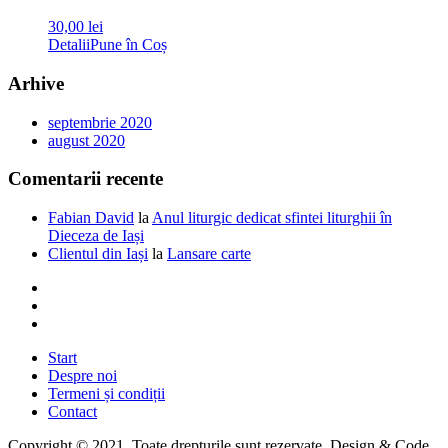
30,00
lei
Detalii
Pune în Coș
Arhive
septembrie 2020
august 2020
Comentarii recente
Fabian David
la
Anul liturgic dedicat sfintei liturghii în
Dieceza de Iași
Clientul din Iași
la
Lansare carte
Start
Despre noi
Termeni și condiții
Contact
Copyright © 2021. Toate drepturile sunt rezervate. Design & Code