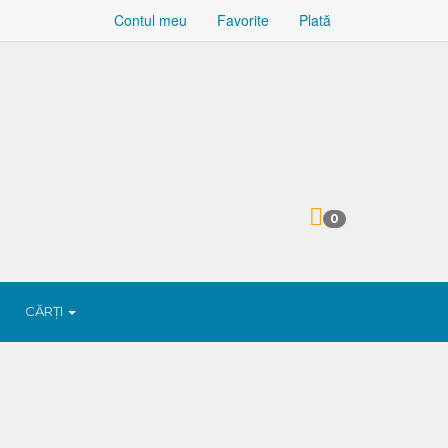
Contul meu
Favorite
Plată
0
CĂRȚI