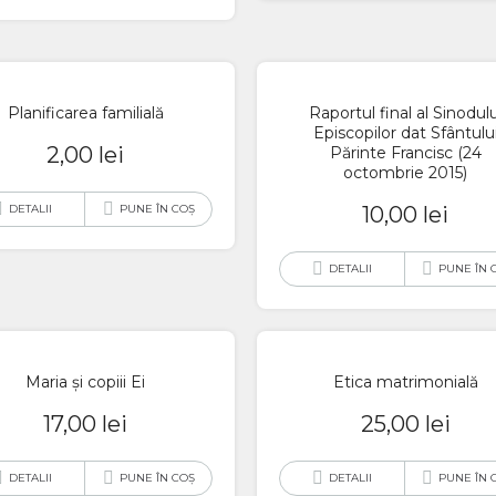
Planificarea familială
Raportul final al Sinodulu
Episcopilor dat Sfântulu
2,00
lei
Părinte Francisc (24
octombrie 2015)
DETALII
PUNE ÎN COȘ
10,00
lei
DETALII
PUNE ÎN 
Maria și copiii Ei
Etica matrimonială
17,00
lei
25,00
lei
DETALII
PUNE ÎN COȘ
DETALII
PUNE ÎN 