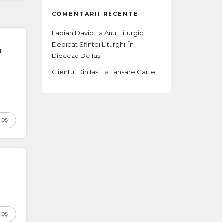
COMENTARII RECENTE
Fabian David
La
Anul Liturgic
Dedicat Sfintei Liturghii În
i
Dieceza De Iași
i
Clientul Din Iași
La
Lansare Carte
COȘ
COȘ