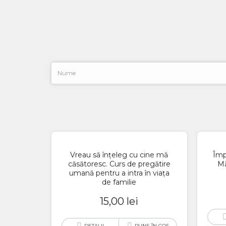
Vreau să înțeleg cu cine mă
Împr
căsătoresc. Curs de pregătire
Mă
umană pentru a intra în viața
de familie
15,00
lei
DETALII
PUNE ÎN COȘ