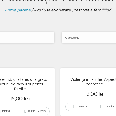
Prima pagină
/ Produse etichetate „pastorația familiilor”
eună, și la bine, și la greu.
Violența în familie. Aspec
rturii ale familiilor pentru
teoretice
familie
13,00
lei
15,00
lei
DETALII
PUNE ÎN 
DETALII
PUNE ÎN COȘ