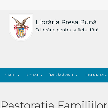
Librăria Presa Bună
O librărie pentru sufletul tău!
STATUI
ICOANE
ÎMBRĂCĂMINTE
SUVENIRURI
Pastorația Familiilor