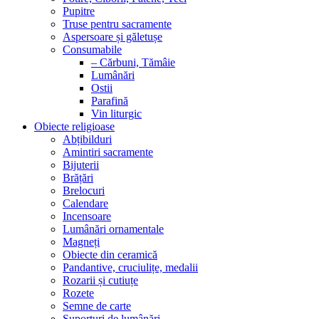
Pupitre
Truse pentru sacramente
Aspersoare și găletușe
Consumabile
– Cărbuni, Tămâie
Lumânări
Ostii
Parafină
Vin liturgic
Obiecte religioase
Abțibilduri
Amintiri sacramente
Bijuterii
Brățări
Brelocuri
Calendare
Incensoare
Lumânări ornamentale
Magneți
Obiecte din ceramică
Pandantive, cruciulițe, medalii
Rozarii și cutiuțe
Rozete
Semne de carte
Suporturi de lumânări