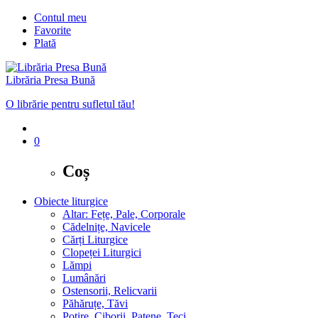
Contul meu
Favorite
Plată
Librăria Presa Bună
O librărie pentru sufletul tău!
0
Coș
Obiecte liturgice
Altar: Fețe, Pale, Corporale
Cădelnițe, Navicele
Cărți Liturgice
Clopeței Liturgici
Lămpi
Lumânări
Ostensorii, Relicvarii
Păhăruțe, Tăvi
Potire, Ciborii, Patene, Teci