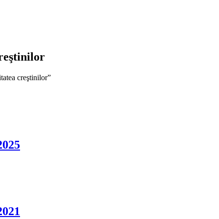
eştinilor
atea creştinilor”
2025
2021