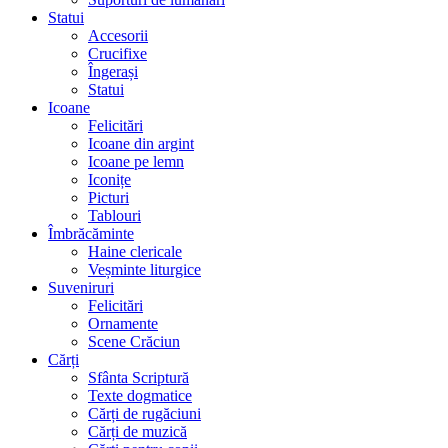
Statui
Accesorii
Crucifixe
Îngerași
Statui
Icoane
Felicitări
Icoane din argint
Icoane pe lemn
Iconițe
Picturi
Tablouri
Îmbrăcăminte
Haine clericale
Veșminte liturgice
Suveniruri
Felicitări
Ornamente
Scene Crăciun
Cărți
Sfânta Scriptură
Texte dogmatice
Cărți de rugăciuni
Cărți de muzică