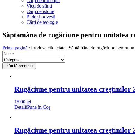
Cărți pentru copii
Vieți de sfinți
Cărți de istorie
Pilde și povești
Cărți de teologie
Săptămâna de rugăciune pentru unitatea cr
Prima pagină
/ Produse etichetate „Săptămâna de rugăciune pentru unit
Caută produsul
Rugăciune pentru unitatea creştinilor 
15,00
lei
Detalii
Pune în Coș
Rugăciune pentru unitatea creștinilor 