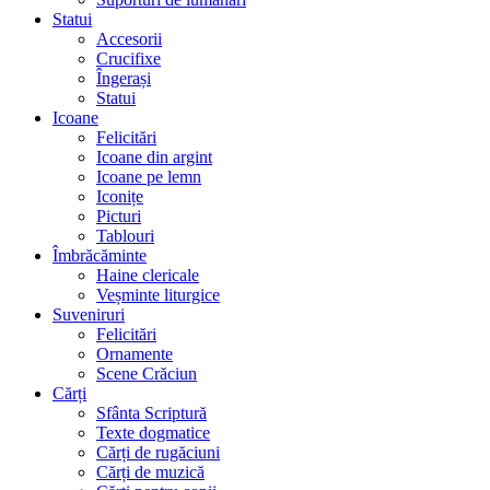
Statui
Accesorii
Crucifixe
Îngerași
Statui
Icoane
Felicitări
Icoane din argint
Icoane pe lemn
Iconițe
Picturi
Tablouri
Îmbrăcăminte
Haine clericale
Veșminte liturgice
Suveniruri
Felicitări
Ornamente
Scene Crăciun
Cărți
Sfânta Scriptură
Texte dogmatice
Cărți de rugăciuni
Cărți de muzică