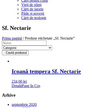
Cărți pentru copii
Vieți de sfinți
Cărți de istorie
Pilde și povești
Cărți de teologie
Sf. Nectarie
Prima pagină
/ Produse etichetate „Sf. Nectarie”
Caută produsul
Icoană tempera Sf. Nectarie
234,00
lei
Detalii
Pune în Coș
Arhive
septembrie 2020