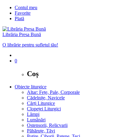
Contul meu
Favorite
Plată
Librăria Presa Bună
O librărie pentru sufletul tău!
0
Coș
Obiecte liturgice
Altar: Fețe, Pale, Corporale
Cădelnițe, Navicele
Cărți Liturgice
Clopeței Liturgici
Lămpi
Lumânări
Ostensorii, Relicvarii
Păhăruțe, Tăvi
Potire, Ciborii, Patene, Teci