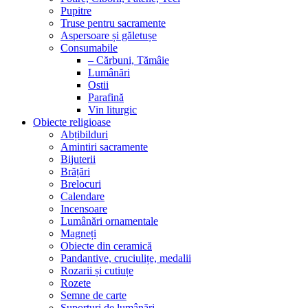
Pupitre
Truse pentru sacramente
Aspersoare și găletușe
Consumabile
– Cărbuni, Tămâie
Lumânări
Ostii
Parafină
Vin liturgic
Obiecte religioase
Abțibilduri
Amintiri sacramente
Bijuterii
Brățări
Brelocuri
Calendare
Incensoare
Lumânări ornamentale
Magneți
Obiecte din ceramică
Pandantive, cruciulițe, medalii
Rozarii și cutiuțe
Rozete
Semne de carte
Suporturi de lumânări