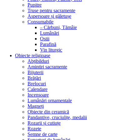
Pupitre
Truse pentru sacramente
Aspersoare și găletușe
Consumabile
– Cărbuni, Tămâie
Lumânări
Ostii
Parafină
Vin liturgic
Obiecte religioase
Abțibilduri
Amintiri sacramente
Bijuterii
Brățări
Brelocuri
Calendare
Incensoare
Lumânări ornamentale
Magneți
Obiecte din ceramică
Pandantive, cruciulițe, medalii
Rozarii și cutiuțe
Rozete
Semne de carte
Suporturi de lumânări