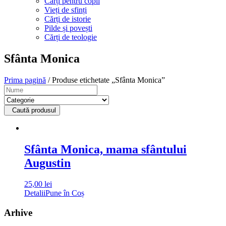
Cărți pentru copii
Vieți de sfinți
Cărți de istorie
Pilde și povești
Cărți de teologie
Sfânta Monica
Prima pagină
/ Produse etichetate „Sfânta Monica”
Caută produsul
Sfânta Monica, mama sfântului
Augustin
25,00
lei
Detalii
Pune în Coș
Arhive