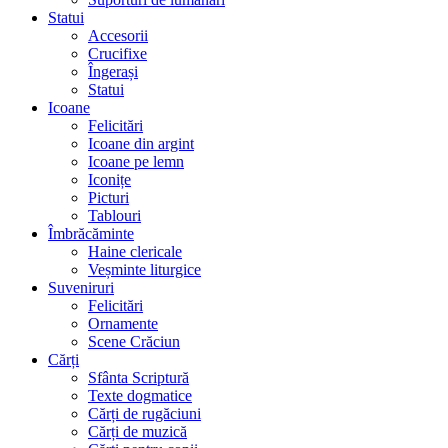
Statui
Accesorii
Crucifixe
Îngerași
Statui
Icoane
Felicitări
Icoane din argint
Icoane pe lemn
Iconițe
Picturi
Tablouri
Îmbrăcăminte
Haine clericale
Veșminte liturgice
Suveniruri
Felicitări
Ornamente
Scene Crăciun
Cărți
Sfânta Scriptură
Texte dogmatice
Cărți de rugăciuni
Cărți de muzică