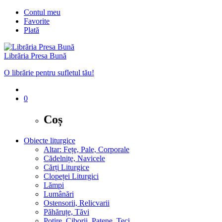
Contul meu
Favorite
Plată
Librăria Presa Bună
O librărie pentru sufletul tău!
0
Coș
Obiecte liturgice
Altar: Fețe, Pale, Corporale
Cădelnițe, Navicele
Cărți Liturgice
Clopeței Liturgici
Lămpi
Lumânări
Ostensorii, Relicvarii
Păhăruțe, Tăvi
Potire, Ciborii, Patene, Teci