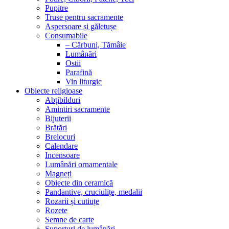
Pupitre
Truse pentru sacramente
Aspersoare și găletușe
Consumabile
– Cărbuni, Tămâie
Lumânări
Ostii
Parafină
Vin liturgic
Obiecte religioase
Abțibilduri
Amintiri sacramente
Bijuterii
Brățări
Brelocuri
Calendare
Incensoare
Lumânări ornamentale
Magneți
Obiecte din ceramică
Pandantive, cruciulițe, medalii
Rozarii și cutiuțe
Rozete
Semne de carte
Suporturi de lumânări