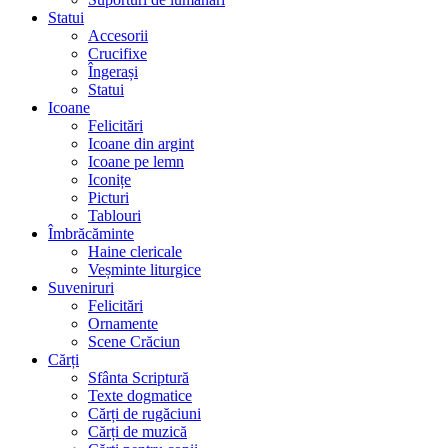
Statui
Accesorii
Crucifixe
Îngerași
Statui
Icoane
Felicitări
Icoane din argint
Icoane pe lemn
Iconițe
Picturi
Tablouri
Îmbrăcăminte
Haine clericale
Veșminte liturgice
Suveniruri
Felicitări
Ornamente
Scene Crăciun
Cărți
Sfânta Scriptură
Texte dogmatice
Cărți de rugăciuni
Cărți de muzică