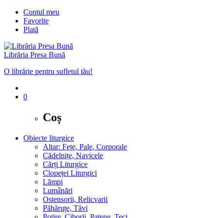
Contul meu
Favorite
Plată
Librăria Presa Bună
O librărie pentru sufletul tău!
0
Coș
Obiecte liturgice
Altar: Fețe, Pale, Corporale
Cădelnițe, Navicele
Cărți Liturgice
Clopeței Liturgici
Lămpi
Lumânări
Ostensorii, Relicvarii
Păhăruțe, Tăvi
Potire, Ciborii, Patene, Teci