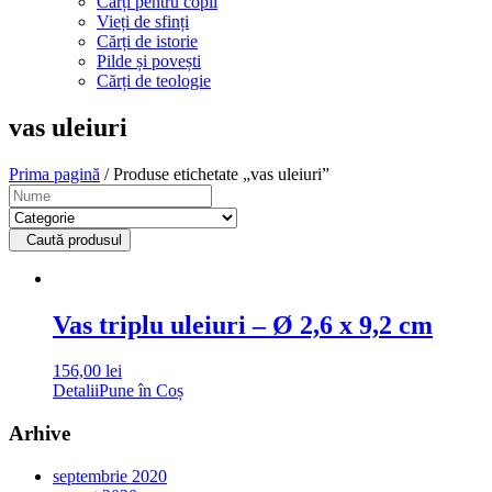
Cărți pentru copii
Vieți de sfinți
Cărți de istorie
Pilde și povești
Cărți de teologie
vas uleiuri
Prima pagină
/ Produse etichetate „vas uleiuri”
Caută produsul
Vas triplu uleiuri – Ø 2,6 x 9,2 cm
156,00
lei
Detalii
Pune în Coș
Arhive
septembrie 2020