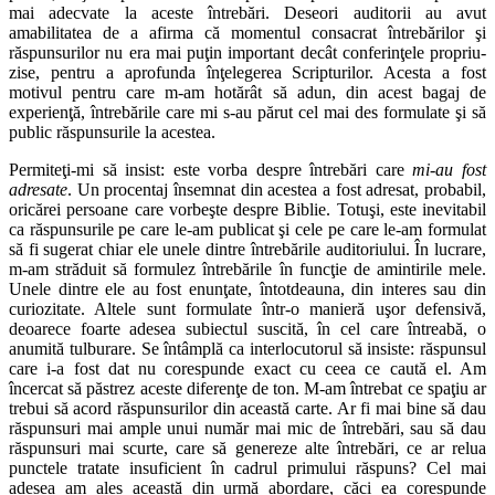
mai adecvate la aceste întrebări. Deseori auditorii au avut
amabilitatea de a afirma că momentul consacrat întrebărilor şi
răspunsurilor nu era mai puţin important decât conferinţele propriu-
zise, pentru a aprofunda înţelegerea Scripturilor. Acesta a fost
motivul pentru care m-am hotărât să adun, din acest bagaj de
experienţă, întrebările care mi s-au părut cel mai des formulate şi să
public răspunsurile la acestea.
Permiteţi-mi să insist: este vorba despre întrebări care
mi-au fost
adresate
. Un procentaj însemnat din acestea a fost adresat, probabil,
oricărei persoane care vorbeşte despre Biblie. Totuşi, este inevitabil
ca răspunsurile pe care le-am publicat şi cele pe care le-am formulat
să fi sugerat chiar ele unele dintre întrebările auditoriului. În lucrare,
m-am străduit să formulez întrebările în funcţie de amintirile mele.
Unele dintre ele au fost enunţate, întotdeauna, din interes sau din
curiozitate. Altele sunt formulate într-o manieră uşor defensivă,
deoarece foarte adesea subiectul suscită, în cel care întreabă, o
anumită tulburare. Se întâmplă ca interlocutorul să insiste: răspunsul
care i-a fost dat nu corespunde exact cu ceea ce caută el. Am
încercat să păstrez aceste diferenţe de ton. M-am întrebat ce spaţiu ar
trebui să acord răspunsurilor din această carte. Ar fi mai bine să dau
răspunsuri mai ample unui număr mai mic de întrebări, sau să dau
răspunsuri mai scurte, care să genereze alte întrebări, ce ar relua
punctele tratate insuficient în cadrul primului răspuns? Cel mai
adesea am ales această din urmă abordare, căci ea corespunde