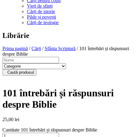
Cărți pentru copii
Vieți de sfinți
Cărți de istorie
Pilde și povești
Cărți de teologie
Librărie
Prima pagină
/
Cărți
/
Sfânta Scriptură
/ 101 întrebări și răspunsuri
despre Biblie
Caută produsul
101 întrebări și răspunsuri
despre Biblie
25,00
lei
Cantitate 101 întrebări și răspunsuri despre Biblie