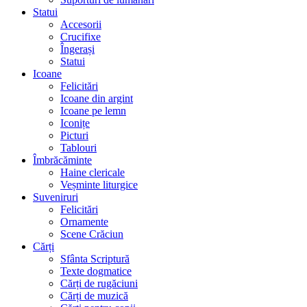
Statui
Accesorii
Crucifixe
Îngerași
Statui
Icoane
Felicitări
Icoane din argint
Icoane pe lemn
Iconițe
Picturi
Tablouri
Îmbrăcăminte
Haine clericale
Veșminte liturgice
Suveniruri
Felicitări
Ornamente
Scene Crăciun
Cărți
Sfânta Scriptură
Texte dogmatice
Cărți de rugăciuni
Cărți de muzică