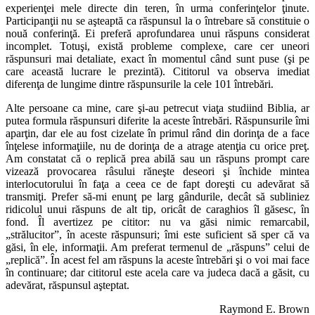
experienţei mele directe din teren, în urma conferinţelor ţinute.
Participanţii nu se aşteaptă ca răspunsul la o întrebare să constituie o
nouă conferinţă. Ei preferă aprofundarea unui răspuns considerat
incomplet. Totuşi, există probleme complexe, care cer uneori
răspunsuri mai detaliate, exact în momentul când sunt puse (şi pe
care această lucrare le prezintă). Cititorul va observa imediat
diferenţa de lungime dintre răspunsurile la cele 101 întrebări.
Alte persoane ca mine, care şi-au petrecut viaţa studiind Biblia, ar
putea formula răspunsuri diferite la aceste întrebări. Răspunsurile îmi
aparţin, dar ele au fost cizelate în primul rând din dorinţa de a face
înţelese informaţiile, nu de dorinţa de a atrage atenţia cu orice preţ.
Am constatat că o replică prea abilă sau un răspuns prompt care
vizează provocarea râsului răneşte deseori şi închide mintea
interlocutorului în faţa a ceea ce de fapt doreşti cu adevărat să
transmiţi. Prefer să-mi enunţ pe larg gândurile, decât să subliniez
ridicolul unui răspuns de alt tip, oricât de caraghios îl găsesc, în
fond. Îl avertizez pe cititor: nu va găsi nimic remarcabil,
„strălucitor”, în aceste răspunsuri; îmi este suficient să sper că va
găsi, în ele, informaţii. Am preferat termenul de „răspuns” celui de
„replică”. În acest fel am răspuns la aceste întrebări şi o voi mai face
în continuare; dar cititorul este acela care va judeca dacă a găsit, cu
adevărat, răspunsul aşteptat.
Raymond E. Brown