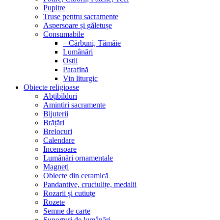
Pupitre
Truse pentru sacramente
Aspersoare și găletușe
Consumabile
– Cărbuni, Tămâie
Lumânări
Ostii
Parafină
Vin liturgic
Obiecte religioase
Abțibilduri
Amintiri sacramente
Bijuterii
Brățări
Brelocuri
Calendare
Incensoare
Lumânări ornamentale
Magneți
Obiecte din ceramică
Pandantive, cruciulițe, medalii
Rozarii și cutiuțe
Rozete
Semne de carte
Suporturi de lumânări