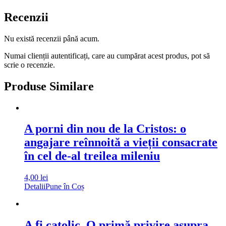
Recenzii
Nu există recenzii până acum.
Numai clienții autentificați, care au cumpărat acest produs, pot să
scrie o recenzie.
Produse Similare
A porni din nou de la Cristos: o
angajare reînnoită a vieții consacrate
în cel de-al treilea mileniu
4,00
lei
Detalii
Pune în Coș
A fi catolic. O primă privire asupra