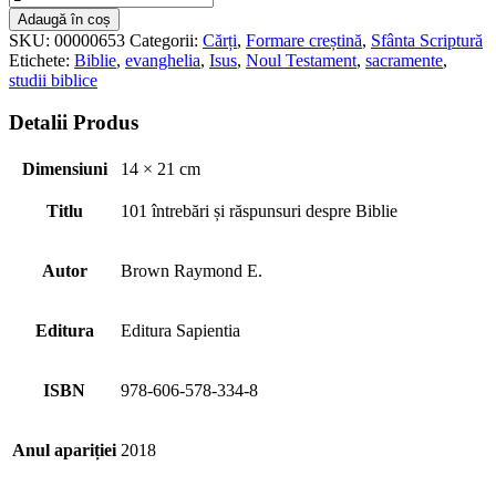
Adaugă în coș
SKU:
00000653
Categorii:
Cărți
,
Formare creștină
,
Sfânta Scriptură
Etichete:
Biblie
,
evanghelia
,
Isus
,
Noul Testament
,
sacramente
,
studii biblice
Detalii Produs
Dimensiuni
14 × 21 cm
Titlu
101 întrebări și răspunsuri despre Biblie
Autor
Brown Raymond E.
Editura
Editura Sapientia
ISBN
978-606-578-334-8
Anul apariției
2018