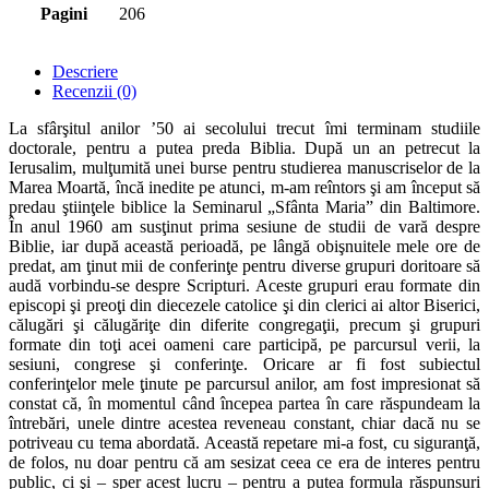
Pagini
206
Descriere
Recenzii (0)
La sfârşitul anilor ’50 ai secolului trecut îmi terminam studiile
doctorale, pentru a putea preda Biblia. După un an petrecut la
Ierusalim, mulţumită unei burse pentru studierea manuscriselor de la
Marea Moartă, încă inedite pe atunci, m-am reîntors şi am început să
predau ştiinţele biblice la Seminarul „Sfânta Maria” din Baltimore.
În anul 1960 am susţinut prima sesiune de studii de vară despre
Biblie, iar după această perioadă, pe lângă obişnuitele mele ore de
predat, am ţinut mii de conferinţe pentru diverse grupuri doritoare să
audă vorbindu-se despre Scripturi. Aceste grupuri erau formate din
episcopi şi preoţi din diecezele catolice şi din clerici ai altor Biserici,
călugări şi călugăriţe din diferite congregaţii, precum şi grupuri
formate din toţi acei oameni care participă, pe parcursul verii, la
sesiuni, congrese şi conferinţe. Oricare ar fi fost subiectul
conferinţelor mele ţinute pe parcursul anilor, am fost impresionat să
constat că, în momentul când începea partea în care răspundeam la
întrebări, unele dintre acestea reveneau constant, chiar dacă nu se
potriveau cu tema abordată. Această repetare mi-a fost, cu siguranţă,
de folos, nu doar pentru că am sesizat ceea ce era de interes pentru
public, ci şi – sper acest lucru – pentru a putea formula răspunsuri