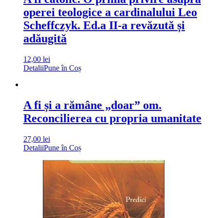
operei teologice a cardinalului Leo
Scheffczyk. Ed.a II-a revăzută și
adăugită
12,00
lei
Detalii
Pune în Coș
A fi și a rămâne „doar” om.
Reconcilierea cu propria umanitate
27,00
lei
Detalii
Pune în Coș