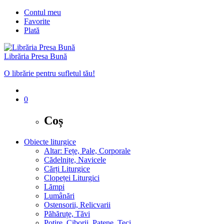
Contul meu
Favorite
Plată
Librăria Presa Bună
O librărie pentru sufletul tău!
0
Coș
Obiecte liturgice
Altar: Fețe, Pale, Corporale
Cădelnițe, Navicele
Cărți Liturgice
Clopeței Liturgici
Lămpi
Lumânări
Ostensorii, Relicvarii
Păhăruțe, Tăvi
Potire, Ciborii, Patene, Teci