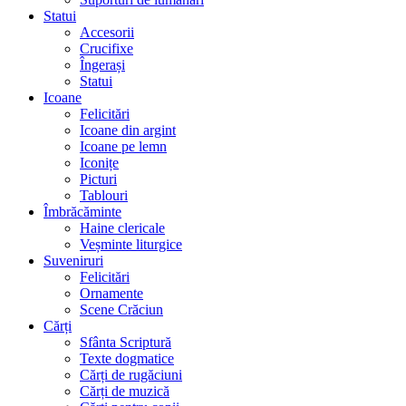
Statui
Accesorii
Crucifixe
Îngerași
Statui
Icoane
Felicitări
Icoane din argint
Icoane pe lemn
Iconițe
Picturi
Tablouri
Îmbrăcăminte
Haine clericale
Veșminte liturgice
Suveniruri
Felicitări
Ornamente
Scene Crăciun
Cărți
Sfânta Scriptură
Texte dogmatice
Cărți de rugăciuni
Cărți de muzică