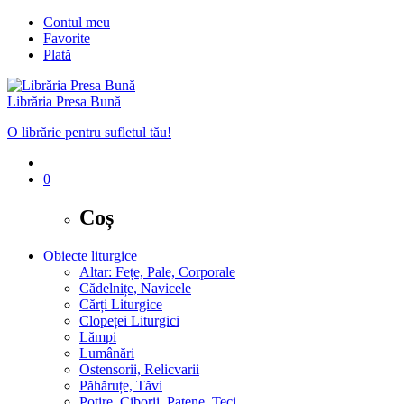
Contul meu
Favorite
Plată
Librăria Presa Bună
O librărie pentru sufletul tău!
0
Coș
Obiecte liturgice
Altar: Fețe, Pale, Corporale
Cădelnițe, Navicele
Cărți Liturgice
Clopeței Liturgici
Lămpi
Lumânări
Ostensorii, Relicvarii
Păhăruțe, Tăvi
Potire, Ciborii, Patene, Teci