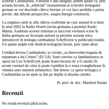
scrierile Cardinalului. Folosind o alta imagine, putem spune ca, prin
aceasta lucrare, în „edificiul” monumental al scrierilor teologului
german se vor deschide câteva ferestre ce vor face posibila o prima
privire, din diferite perspective, asupra întregii constructii.
La originea cartii se afla câteva conferinte pe care autorul le-a tinut
în anul 2002 la Radio Horeb (sectia germana a postului Radio
Maria). Audienta acestor emisiuni si succesul versiunii scrise în
limba germana au încurajat autorul sa prezinte aceasta mica
introducere în teologia cardinalului Scheffczyk si publicului român.
Un spatiu amplu este dedicat teologului însusi, prin citate alese.
Urmând deviza Cardinalului, se cuvine „sa binevestim bogatia de
nepatruns a lui Cristos” (Ef 3,8). Sunt convins ca familiarizarea cu
opera lui Leo Scheffczyk poate hrani bucuria de a fi catolici în
aceste vremuri de criza si poate contribui la o noua evanghelizare în
virtutea unei marturii nefatarnice. Îmi doresc ca opera teologica a
Cardinalului sa ne ajute sa fim pe deplin si absolut catolici.
Pr. prof. dr. doc. Manfred Hauke
Recenzii
Nu există recenzii până acum.