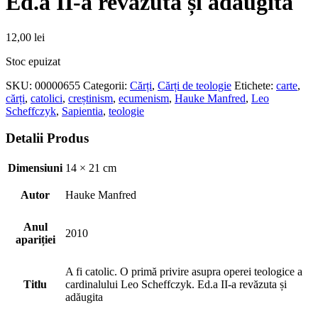
Ed.a II-a revăzută și adăugită
12,00
lei
Stoc epuizat
SKU:
00000655
Categorii:
Cărți
,
Cărți de teologie
Etichete:
carte
,
cărți
,
catolici
,
creștinism
,
ecumenism
,
Hauke Manfred
,
Leo
Scheffczyk
,
Sapientia
,
teologie
Detalii Produs
Dimensiuni
14 × 21 cm
Autor
Hauke Manfred
Anul
2010
apariției
A fi catolic. O primă privire asupra operei teologice a
Titlu
cardinalului Leo Scheffczyk. Ed.a II-a revăzuta și
adăugita