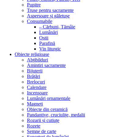
Pupitre
Truse pentru sacramente
Aspersoare și găletușe
Consumabile
– Cărbuni, Tămâie
Lumânări
Ostii
Parafină
Vin liturgic
Obiecte religioase
Abțibilduri
Amintiri sacramente
Bijuterii
Brățări
Brelocuri
Calendare
Incensoare
Lumânări ornamentale
Magneți
Obiecte din ceramică
Pandantive, cruciulițe, medalii
Rozarii și cutiuțe
Rozete
Semne de carte
Suporturi de lumânări