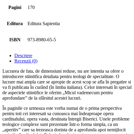
Pagini
170
Editura
Editura Sapientia
ISBN
973-8980-65-5
Descriere
Recenzii (0)
Lucrarea de fata, de dimensiuni reduse, nu are intentia sa ofere o
introducere stiintifica detaliata pentru teologi de specialitate. O
lucrare mai ampla care se apropie de acest scop se afla în pregatire si
va fi publicata în curând (în limba italiana). Celor interesati în special
de aspectele stiintifice le oferim „Micul vademecum pentru
aprofundare” de la sfârsitul acestei lucrari.
În paginile ce urmeaza este vorba numai de o prima perspectiva
pentru toti cei interesati sa cunoasca mai îndeaproape opera
cardinalului, opera vasta, destinata întregii Biserici. Unele probleme
teologice complexe sunt prezentate într-o forma simpla, ca un
„aperitiv” care sa trezeasca dorinta de a aprofunda apoi nemijlocit