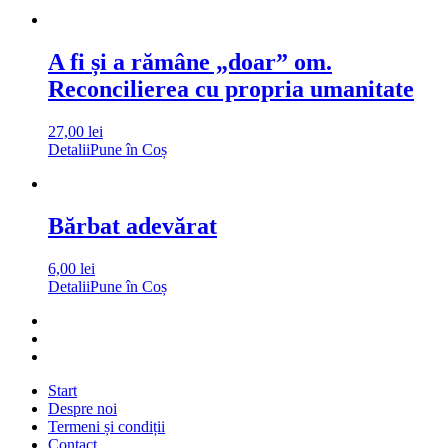
A fi și a rămâne „doar” om.
Reconcilierea cu propria umanitate
27,00
lei
Detalii
Pune în Coș
Bărbat adevărat
6,00
lei
Detalii
Pune în Coș
Start
Despre noi
Termeni și condiții
Contact