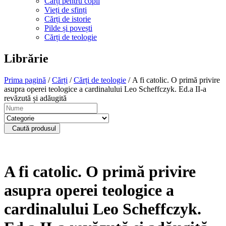
Cărți pentru copii
Vieți de sfinți
Cărți de istorie
Pilde și povești
Cărți de teologie
Librărie
Prima pagină
/
Cărți
/
Cărți de teologie
/ A fi catolic. O primă privire
asupra operei teologice a cardinalului Leo Scheffczyk. Ed.a II-a
revăzută și adăugită
Caută produsul
A fi catolic. O primă privire
asupra operei teologice a
cardinalului Leo Scheffczyk.