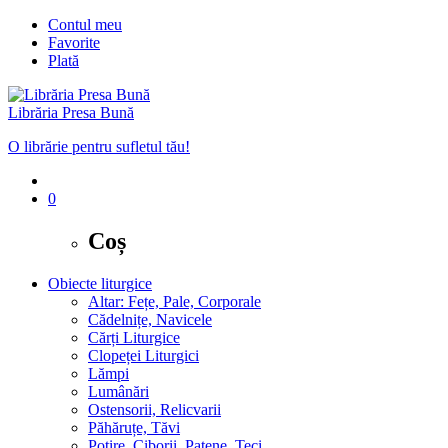
Contul meu
Favorite
Plată
Librăria Presa Bună
O librărie pentru sufletul tău!
0
Coș
Obiecte liturgice
Altar: Fețe, Pale, Corporale
Cădelnițe, Navicele
Cărți Liturgice
Clopeței Liturgici
Lămpi
Lumânări
Ostensorii, Relicvarii
Păhăruțe, Tăvi
Potire, Ciborii, Patene, Teci