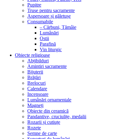
Pupitre
Truse pentru sacramente
Aspersoare și găletușe
Consumabile
– Cărbuni, Tămâie
Lumânări
Ostii
Parafină
Vin liturgic
Obiecte religioase
Abțibilduri
Amintiri sacramente
Bijuterii
Brățări
Brelocuri
Calendare
Incensoare
Lumânări ornamentale
Magneți
Obiecte din ceramică
Pandantive, cruciulițe, medalii
Rozarii și cutiuțe
Rozete
Semne de carte
Suporturi de lumânări