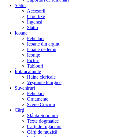
Statui
Accesorii
Crucifixe
Îngerași
Statui
Icoane
Felicitări
Icoane din argint
Icoane pe lemn
Iconițe
Picturi
Tablouri
Îmbrăcăminte
Haine clericale
Veșminte liturgice
Suveniruri
Felicitări
Ornamente
Scene Crăciun
Cărți
Sfânta Scriptură
Texte dogmatice
Cărți de rugăciuni
Cărți de muzică