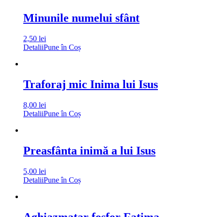
Minunile numelui sfânt
2,50
lei
Detalii
Pune în Coș
Traforaj mic Inima lui Isus
8,00
lei
Detalii
Pune în Coș
Preasfânta inimă a lui Isus
5,00
lei
Detalii
Pune în Coș
Aghiazmatar fosfor Fatima