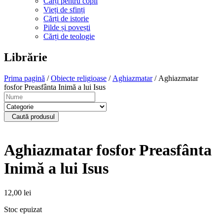
Cărți pentru copii
Vieți de sfinți
Cărți de istorie
Pilde și povești
Cărți de teologie
Librărie
Prima pagină
/
Obiecte religioase
/
Aghiazmatar
/ Aghiazmatar
fosfor Preasfânta Inimă a lui Isus
Caută produsul
Aghiazmatar fosfor Preasfânta
Inimă a lui Isus
12,00
lei
Stoc epuizat