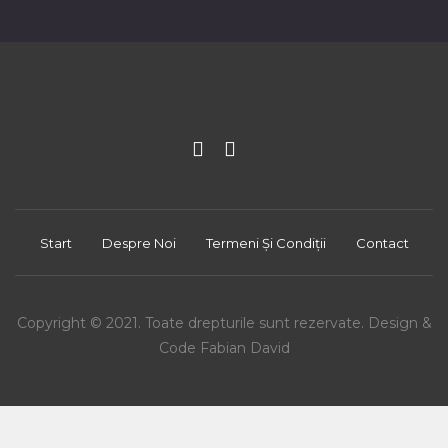
Start
Despre Noi
Termeni Și Condiții
Contact
Copyright © 2021. Toate drepturile sunt rezervate. Design &
Code Fabian David