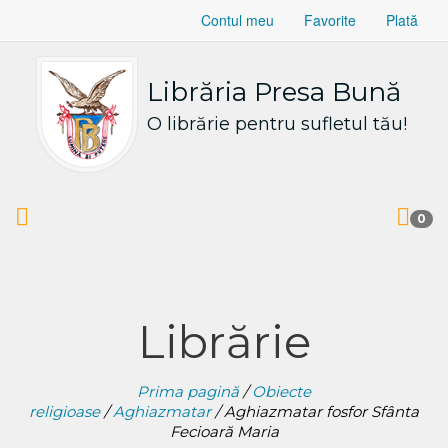
Contul meu
Favorite
Plată
Librăria Presa Bună
O librărie pentru sufletul tău!
0
Librărie
Prima pagină
/
Obiecte
religioase
/
Aghiazmatar
/ Aghiazmatar fosfor Sfânta
Fecioară Maria