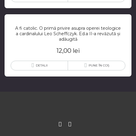
A fi catolic. O primă privire asupra operei teologice
a cardinalului Leo Scheffczyk. Ed.a II-a revăzută și
adăugită
12,00
lei
DETALII
PUNE ÎN COȘ