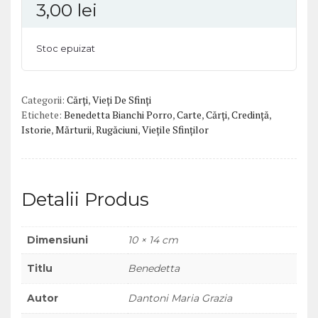
3,00
lei
Stoc epuizat
Categorii:
Cărți
,
Vieți De Sfinți
Etichete:
Benedetta Bianchi Porro
,
Carte
,
Cărți
,
Credință
,
Istorie
,
Mărturii
,
Rugăciuni
,
Viețile Sfinților
Detalii Produs
Dimensiuni
10 × 14 cm
Titlu
Benedetta
Autor
Dantoni Maria Grazia