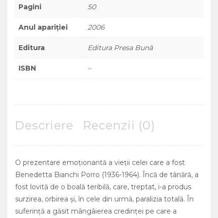
Pagini
50
Anul apariției
2006
Editura
Editura Presa Bună
ISBN
–
Descriere
Recenzii (0)
O prezentare emoţionantă a vieţii celei care a fost
Benedetta Bianchi Porro (1936-1964). Încă de tânără, a
fost lovită de o boală teribilă, care, treptat, i-a produs
surzirea, orbirea şi, în cele din urmă, paralizia totală. În
suferinţă a găsit mângâierea credinţei pe care a