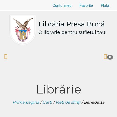
Contul meu
Favorite
Plată
Librăria Presa Bună
O librărie pentru sufletul tău!
0
Librărie
Prima pagină
/
Cărți
/
Vieți de sfinți
/ Benedetta