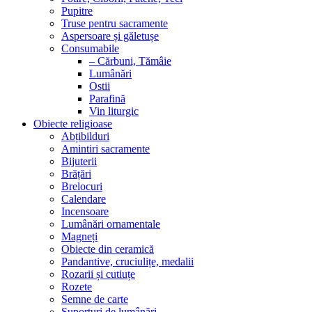
Pupitre
Truse pentru sacramente
Aspersoare și găletușe
Consumabile
– Cărbuni, Tămâie
Lumânări
Ostii
Parafină
Vin liturgic
Obiecte religioase
Abțibilduri
Amintiri sacramente
Bijuterii
Brățări
Brelocuri
Calendare
Incensoare
Lumânări ornamentale
Magneți
Obiecte din ceramică
Pandantive, cruciulițe, medalii
Rozarii și cutiuțe
Rozete
Semne de carte
Suporturi de lumânări