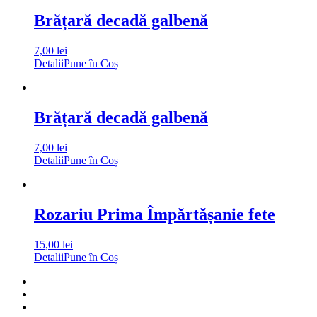
Brățară decadă galbenă
7,00
lei
Detalii
Pune în Coș
Brățară decadă galbenă
7,00
lei
Detalii
Pune în Coș
Rozariu Prima Împărtășanie fete
15,00
lei
Detalii
Pune în Coș