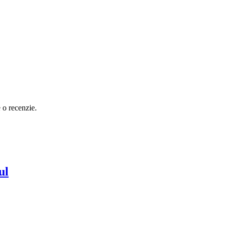
e o recenzie.
ul