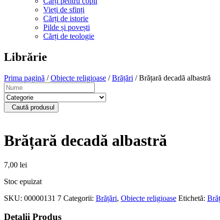
Cărți pentru copii
Vieți de sfinți
Cărți de istorie
Pilde și povești
Cărți de teologie
Librărie
Prima pagină
/
Obiecte religioase
/
Brățări
/ Brățară decadă albastră
Caută produsul
Brățară decadă albastră
7,00
lei
Stoc epuizat
SKU:
00000131 7
Categorii:
Brățări
,
Obiecte religioase
Etichetă:
Bră
Detalii Produs