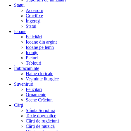
Statui
Accesorii
Crucifixe
Îngerași
Statui
Icoane
Felicitări
Icoane din argint
Icoane pe lemn
Iconițe
Picturi
Tablouri
Îmbrăcăminte
Haine clericale
Veșminte liturgice
Suveniruri
Felicitări
Ornamente
Scene Crăciun
Cărți
Sfânta Scriptură
Texte dogmatice
Cărți de rugăciuni
Cărți de muzică