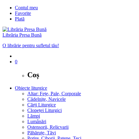
Contul meu
Favorite
Plată
Librăria Presa Bună
O librărie pentru sufletul tău!
0
Coș
Obiecte liturgice
Altar: Fețe, Pale, Corporale
Cădelnițe, Navicele
Cărți Liturgice
Clopeței Liturgici
Lămpi
Lumânări
Ostensorii, Relicvarii
Păhăruțe, Tăvi
Potire, Ciborii, Patene, Teci