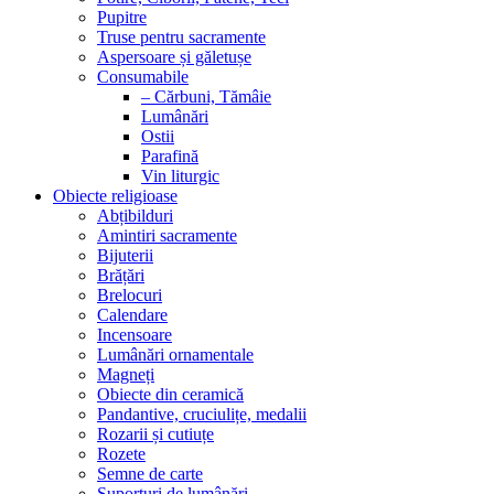
Pupitre
Truse pentru sacramente
Aspersoare și găletușe
Consumabile
– Cărbuni, Tămâie
Lumânări
Ostii
Parafină
Vin liturgic
Obiecte religioase
Abțibilduri
Amintiri sacramente
Bijuterii
Brățări
Brelocuri
Calendare
Incensoare
Lumânări ornamentale
Magneți
Obiecte din ceramică
Pandantive, cruciulițe, medalii
Rozarii și cutiuțe
Rozete
Semne de carte
Suporturi de lumânări