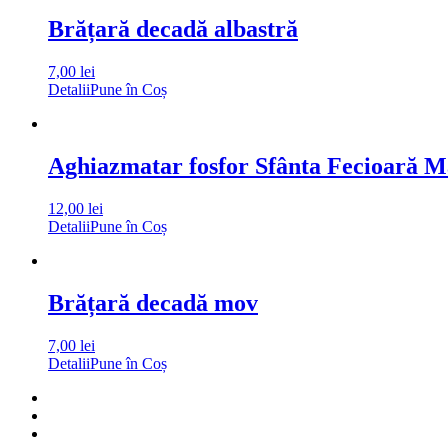
Brățară decadă albastră
7,00
lei
Detalii
Pune în Coș
Aghiazmatar fosfor Sfânta Fecioară M
12,00
lei
Detalii
Pune în Coș
Brățară decadă mov
7,00
lei
Detalii
Pune în Coș