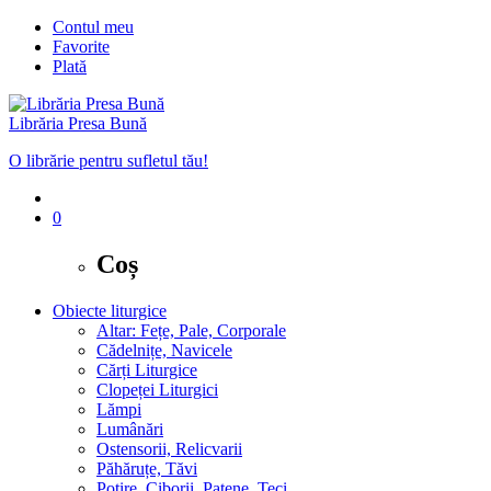
Contul meu
Favorite
Plată
Librăria Presa Bună
O librărie pentru sufletul tău!
0
Coș
Obiecte liturgice
Altar: Fețe, Pale, Corporale
Cădelnițe, Navicele
Cărți Liturgice
Clopeței Liturgici
Lămpi
Lumânări
Ostensorii, Relicvarii
Păhăruțe, Tăvi
Potire, Ciborii, Patene, Teci