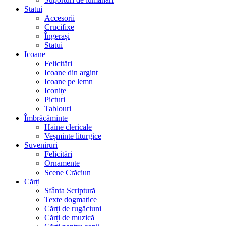
Statui
Accesorii
Crucifixe
Îngerași
Statui
Icoane
Felicitări
Icoane din argint
Icoane pe lemn
Iconițe
Picturi
Tablouri
Îmbrăcăminte
Haine clericale
Veșminte liturgice
Suveniruri
Felicitări
Ornamente
Scene Crăciun
Cărți
Sfânta Scriptură
Texte dogmatice
Cărți de rugăciuni
Cărți de muzică