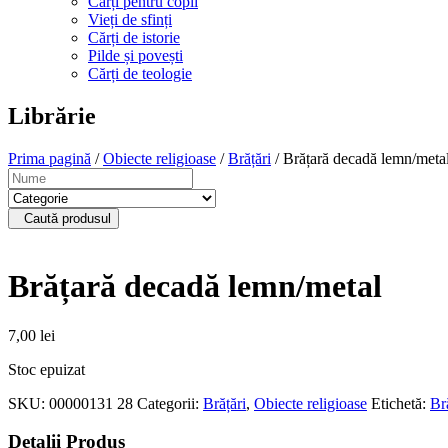
Cărți pentru copii
Vieți de sfinți
Cărți de istorie
Pilde și povești
Cărți de teologie
Librărie
Prima pagină
/
Obiecte religioase
/
Brățări
/ Brățară decadă lemn/meta
Caută produsul
Brățară decadă lemn/metal
7,00
lei
Stoc epuizat
SKU:
00000131 28
Categorii:
Brățări
,
Obiecte religioase
Etichetă:
Br
Detalii Produs