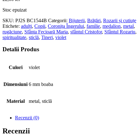
Stoc epuizat
SKU:
PJ2S BC1544B
Categorii:
Bijuterii
,
Brățări
,
Rozarii și cutiuțe
Etichete:
adulți
,
Copii
,
Coronița Îngerului
,
familie
,
medalion
,
metal
,
rugăciune
,
Sfânta Fecioară Maria
,
sfântul Cristofor
,
Sfântul Rozariu
,
spiritualitate
,
sticlă
,
Tineri
,
violet
Detalii Produs
Culori
violet
Dimensiuni
6 mm boaba
Material
metal, sticlă
Recenzii (0)
Recenzii