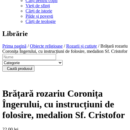
Cărți pentru copii
Vieți de sfinți
Cărți de istorie
Pilde și povești
Cărți de teologie
Librărie
Prima pagină
/
Obiecte religioase
/
Rozarii și cutiuțe
/ Brățară rozariu
Coronița Îngerului, cu instrucțiuni de folosire, medalion Sf. Cristofor
Caută produsul
Brățară rozariu Coronița
Îngerului, cu instrucțiuni de
folosire, medalion Sf. Cristofor
22,00
lei