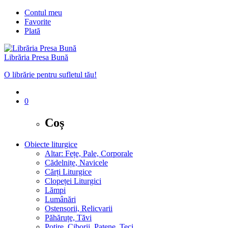
Contul meu
Favorite
Plată
Librăria Presa Bună
O librărie pentru sufletul tău!
0
Coș
Obiecte liturgice
Altar: Fețe, Pale, Corporale
Cădelnițe, Navicele
Cărți Liturgice
Clopeței Liturgici
Lămpi
Lumânări
Ostensorii, Relicvarii
Păhăruțe, Tăvi
Potire, Ciborii, Patene, Teci