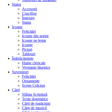
Statui
Accesorii
Crucifixe
Îngerași
Statui
Icoane
Felicitări
Icoane din argint
Icoane pe lemn
Iconițe
Picturi
Tablouri
Îmbrăcăminte
Haine clericale
Veșminte liturgice
Suveniruri
Felicitări
Ornamente
Scene Crăciun
Cărți
Sfânta Scriptură
Texte dogmatice
Cărți de rugăciuni
Cărți de muzică