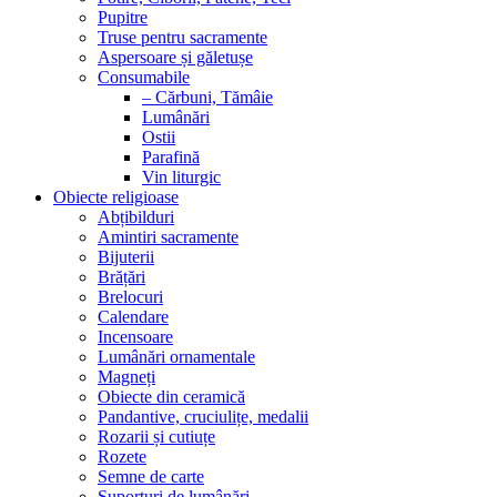
Pupitre
Truse pentru sacramente
Aspersoare și găletușe
Consumabile
– Cărbuni, Tămâie
Lumânări
Ostii
Parafină
Vin liturgic
Obiecte religioase
Abțibilduri
Amintiri sacramente
Bijuterii
Brățări
Brelocuri
Calendare
Incensoare
Lumânări ornamentale
Magneți
Obiecte din ceramică
Pandantive, cruciulițe, medalii
Rozarii și cutiuțe
Rozete
Semne de carte
Suporturi de lumânări