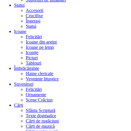
Statui
Accesorii
Crucifixe
Îngerași
Statui
Icoane
Felicitări
Icoane din argint
Icoane pe lemn
Iconițe
Picturi
Tablouri
Îmbrăcăminte
Haine clericale
Veșminte liturgice
Suveniruri
Felicitări
Ornamente
Scene Crăciun
Cărți
Sfânta Scriptură
Texte dogmatice
Cărți de rugăciuni
Cărți de muzică