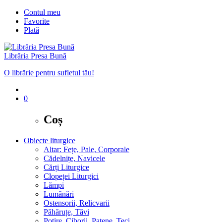
Contul meu
Favorite
Plată
Librăria Presa Bună
O librărie pentru sufletul tău!
0
Coș
Obiecte liturgice
Altar: Fețe, Pale, Corporale
Cădelnițe, Navicele
Cărți Liturgice
Clopeței Liturgici
Lămpi
Lumânări
Ostensorii, Relicvarii
Păhăruțe, Tăvi
Potire, Ciborii, Patene, Teci