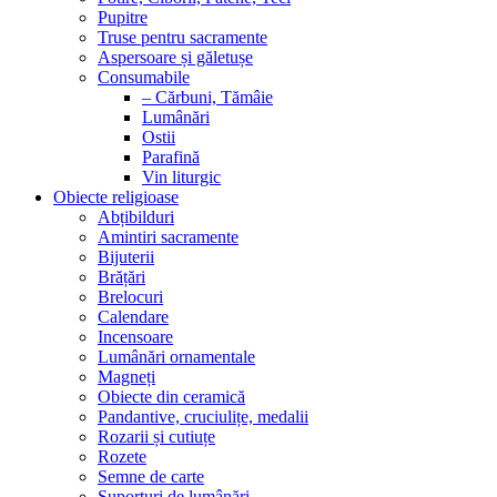
Pupitre
Truse pentru sacramente
Aspersoare și găletușe
Consumabile
– Cărbuni, Tămâie
Lumânări
Ostii
Parafină
Vin liturgic
Obiecte religioase
Abțibilduri
Amintiri sacramente
Bijuterii
Brățări
Brelocuri
Calendare
Incensoare
Lumânări ornamentale
Magneți
Obiecte din ceramică
Pandantive, cruciulițe, medalii
Rozarii și cutiuțe
Rozete
Semne de carte
Suporturi de lumânări