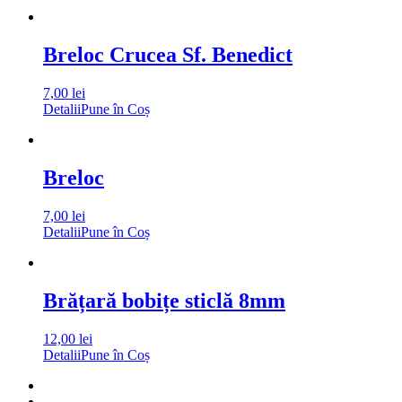
Breloc Crucea Sf. Benedict
7,00
lei
Detalii
Pune în Coș
Breloc
7,00
lei
Detalii
Pune în Coș
Brățară bobițe sticlă 8mm
12,00
lei
Detalii
Pune în Coș