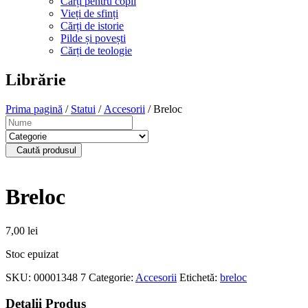
Cărți pentru copii
Vieți de sfinți
Cărți de istorie
Pilde și povești
Cărți de teologie
Librărie
Prima pagină
/
Statui
/
Accesorii
/ Breloc
Caută produsul
Breloc
7,00
lei
Stoc epuizat
SKU:
00001348 7
Categorie:
Accesorii
Etichetă:
breloc
Detalii Produs