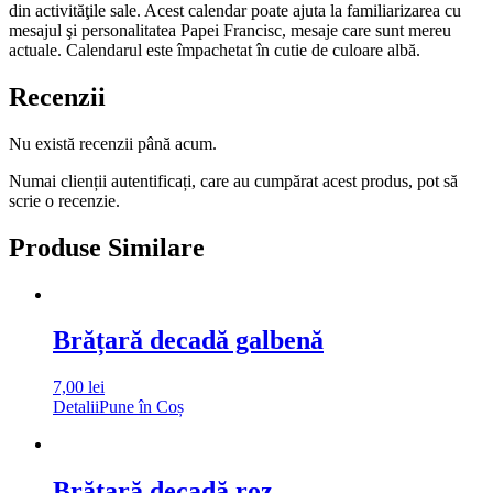
din activităţile sale. Acest calendar poate ajuta la familiarizarea cu
mesajul şi personalitatea Papei Francisc, mesaje care sunt mereu
actuale. Calendarul este împachetat în cutie de culoare albă.
Recenzii
Nu există recenzii până acum.
Numai clienții autentificați, care au cumpărat acest produs, pot să
scrie o recenzie.
Produse Similare
Brățară decadă galbenă
7,00
lei
Detalii
Pune în Coș
Brățară decadă roz