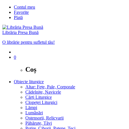
Contul meu
Favorite
Plată
Librăria Presa Bună
O librărie pentru sufletul tău!
0
Coș
Obiecte liturgice
Altar: Fețe, Pale, Corporale
Cădelnițe, Navicele
Cărți Liturgice
Clopeței Liturgici
Lămpi
Lumânări
Ostensorii, Relicvarii
Păhăruțe, Tăvi
Potire, Ciborii, Patene, Teci