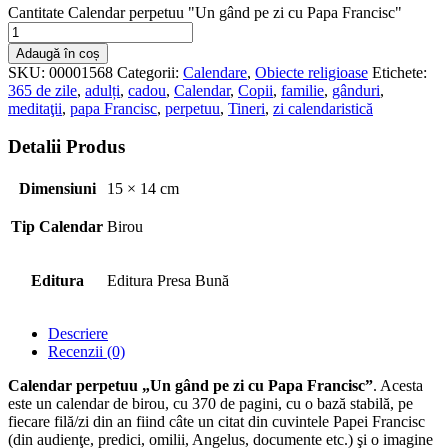
Cantitate Calendar perpetuu "Un gând pe zi cu Papa Francisc"
Adaugă în coș
SKU:
00001568
Categorii:
Calendare
,
Obiecte religioase
Etichete:
365 de zile
,
adulți
,
cadou
,
Calendar
,
Copii
,
familie
,
gânduri
,
meditaţii
,
papa Francisc
,
perpetuu
,
Tineri
,
zi calendaristică
Detalii Produs
Dimensiuni
15 × 14 cm
Tip Calendar
Birou
Editura
Editura Presa Bună
Descriere
Recenzii (0)
Calendar perpetuu „Un gând pe zi cu Papa Francisc”
. Acesta
este un calendar de birou, cu 370 de pagini, cu o bază stabilă, pe
fiecare filă/zi din an fiind câte un citat din cuvintele Papei Francisc
(din audienţe, predici, omilii, Angelus, documente etc.) şi o imagine