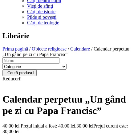
Cărți pentru copii
Vieți de sfinți
Cărți de istorie
Pilde și povești
Cărți de teologie
Librărie
Prima pagină
/
Obiecte religioase
/
Calendare
/ Calendar perpetuu
„Un gând pe zi cu Papa Francisc”
Caută produsul
Reduceri!
Calendar perpetuu „Un gând
pe zi cu Papa Francisc”
40,00
lei
Prețul inițial a fost: 40,00 lei.
30,00
lei
Prețul curent este:
30,00 lei.