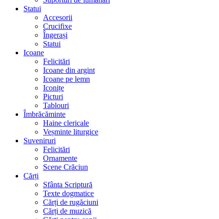
Statui
Accesorii
Crucifixe
Îngerași
Statui
Icoane
Felicitări
Icoane din argint
Icoane pe lemn
Iconițe
Picturi
Tablouri
Îmbrăcăminte
Haine clericale
Veșminte liturgice
Suveniruri
Felicitări
Ornamente
Scene Crăciun
Cărți
Sfânta Scriptură
Texte dogmatice
Cărți de rugăciuni
Cărți de muzică