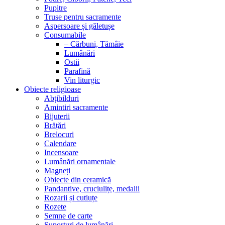
Pupitre
Truse pentru sacramente
Aspersoare și găletușe
Consumabile
– Cărbuni, Tămâie
Lumânări
Ostii
Parafină
Vin liturgic
Obiecte religioase
Abțibilduri
Amintiri sacramente
Bijuterii
Brățări
Brelocuri
Calendare
Incensoare
Lumânări ornamentale
Magneți
Obiecte din ceramică
Pandantive, cruciulițe, medalii
Rozarii și cutiuțe
Rozete
Semne de carte
Suporturi de lumânări