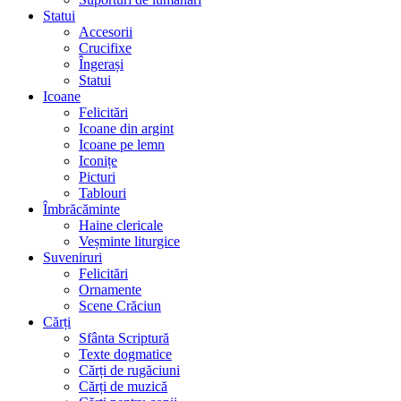
Statui
Accesorii
Crucifixe
Îngerași
Statui
Icoane
Felicitări
Icoane din argint
Icoane pe lemn
Iconițe
Picturi
Tablouri
Îmbrăcăminte
Haine clericale
Veșminte liturgice
Suveniruri
Felicitări
Ornamente
Scene Crăciun
Cărți
Sfânta Scriptură
Texte dogmatice
Cărți de rugăciuni
Cărți de muzică