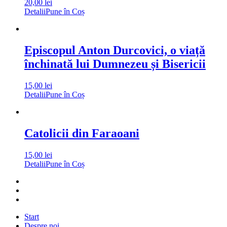
20,00
lei
Detalii
Pune în Coș
Episcopul Anton Durcovici, o viață
închinată lui Dumnezeu și Bisericii
15,00
lei
Detalii
Pune în Coș
Catolicii din Faraoani
15,00
lei
Detalii
Pune în Coș
Start
Despre noi