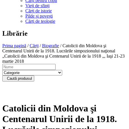
Cărți pentru copii
Vieți de sfinți
Cărți de istorie
Pilde și povești
Cărți de teologie
Librărie
Prima pagină
/
Cărți
/
Biografie
/ Catolicii din Moldova şi
Centenarul Unirii de la 1918. Lucrările simpozionului naţional
„Catolicii din Moldova şi Centenarul Unirii de la 1918 „, Iaşi 21-23
martie 2018
Caută produsul
Catolicii din Moldova şi
Centenarul Unirii de la 1918.