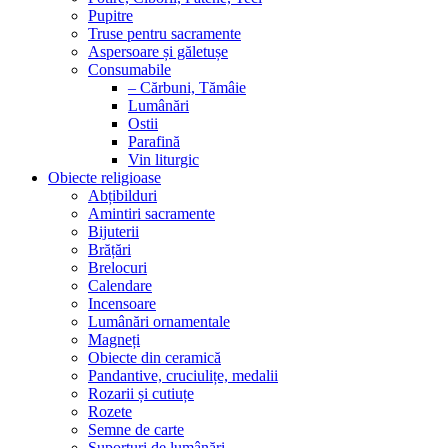
Pupitre
Truse pentru sacramente
Aspersoare și găletușe
Consumabile
– Cărbuni, Tămâie
Lumânări
Ostii
Parafină
Vin liturgic
Obiecte religioase
Abțibilduri
Amintiri sacramente
Bijuterii
Brățări
Brelocuri
Calendare
Incensoare
Lumânări ornamentale
Magneți
Obiecte din ceramică
Pandantive, cruciulițe, medalii
Rozarii și cutiuțe
Rozete
Semne de carte
Suporturi de lumânări