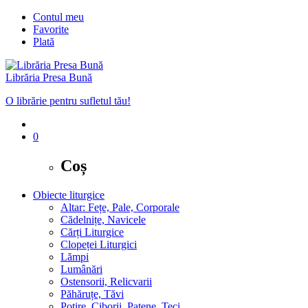
Contul meu
Favorite
Plată
Librăria Presa Bună
O librărie pentru sufletul tău!
0
Coș
Obiecte liturgice
Altar: Fețe, Pale, Corporale
Cădelnițe, Navicele
Cărți Liturgice
Clopeței Liturgici
Lămpi
Lumânări
Ostensorii, Relicvarii
Păhăruțe, Tăvi
Potire, Ciborii, Patene, Teci