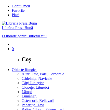
Contul meu
Favorite
Plată
Librăria Presa Bună
O librărie pentru sufletul tău!
0
Coș
Obiecte liturgice
Altar: Fețe, Pale, Corporale
Cădelnițe, Navicele
Cărți Liturgice
Clopeței Liturgici
Lămpi
Lumânări
Ostensorii, Relicvarii
Păhăruțe, Tăvi
Potire, Ciborii, Patene, Teci