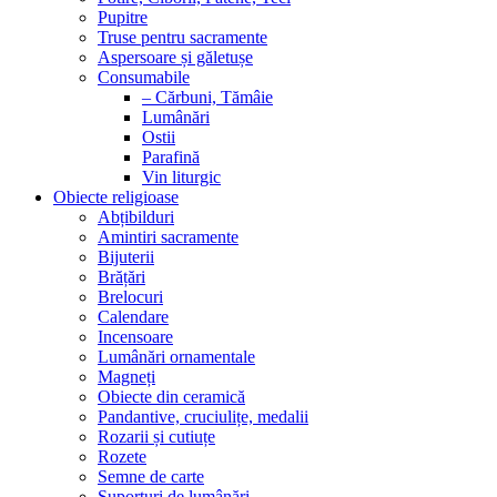
Pupitre
Truse pentru sacramente
Aspersoare și găletușe
Consumabile
– Cărbuni, Tămâie
Lumânări
Ostii
Parafină
Vin liturgic
Obiecte religioase
Abțibilduri
Amintiri sacramente
Bijuterii
Brățări
Brelocuri
Calendare
Incensoare
Lumânări ornamentale
Magneți
Obiecte din ceramică
Pandantive, cruciulițe, medalii
Rozarii și cutiuțe
Rozete
Semne de carte
Suporturi de lumânări