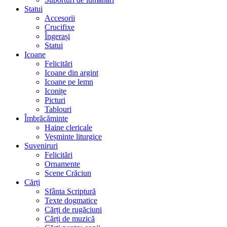
Statui
Accesorii
Crucifixe
Îngerași
Statui
Icoane
Felicitări
Icoane din argint
Icoane pe lemn
Iconițe
Picturi
Tablouri
Îmbrăcăminte
Haine clericale
Veșminte liturgice
Suveniruri
Felicitări
Ornamente
Scene Crăciun
Cărți
Sfânta Scriptură
Texte dogmatice
Cărți de rugăciuni
Cărți de muzică