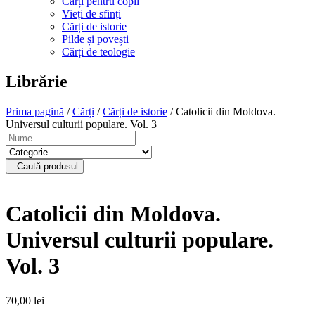
Cărți pentru copii
Vieți de sfinți
Cărți de istorie
Pilde și povești
Cărți de teologie
Librărie
Prima pagină
/
Cărți
/
Cărți de istorie
/ Catolicii din Moldova.
Universul culturii populare. Vol. 3
Caută produsul
Catolicii din Moldova.
Universul culturii populare.
Vol. 3
70,00
lei