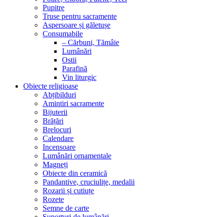
Pupitre
Truse pentru sacramente
Aspersoare și găletușe
Consumabile
– Cărbuni, Tămâie
Lumânări
Ostii
Parafină
Vin liturgic
Obiecte religioase
Abțibilduri
Amintiri sacramente
Bijuterii
Brățări
Brelocuri
Calendare
Incensoare
Lumânări ornamentale
Magneți
Obiecte din ceramică
Pandantive, cruciulițe, medalii
Rozarii și cutiuțe
Rozete
Semne de carte
Suporturi de lumânări