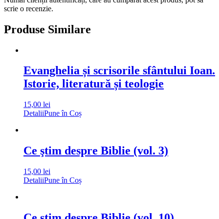
scrie o recenzie.
Produse Similare
Evanghelia și scrisorile sfântului Ioan.
Istorie, literatură și teologie
15,00
lei
Detalii
Pune în Coș
Ce ştim despre Biblie (vol. 3)
15,00
lei
Detalii
Pune în Coș
Ce ştim despre Biblie (vol. 10)