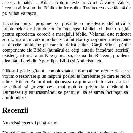
aceeaşi tematică – Biblia. Autorul este pr. Ariel Álvarez Valdés,
licenţiat al Institutului Biblic din Ierusalim. Traducerea este făcută de
pr. Mihai Patraşcu.
Lucrarea nu-şi propune să prezinte o rezolvare definitivă a
problemelor de introducere în înţelegea Bibliei, ci doar un ghid
pentru aprecierea corectă a mesajului biblic. Volumul este redactat
sub forma unui curs introductiv cu întrebări şi răspunsuri referitoare
la diferite probleme pe care le ridică citirea Cărţii Sfinte: părţile
componente ale Bibliei (numărul de cărţi, autorii, încadrare istorică),
existenţa istorică a lui Noe şi arca sa, steaua din Betleem, problema
identităţii fiarei din Apocalips, Biblia şi Anticristul etc.
Cititorul poate găsi în complexitatea informaţiilor oferite de acest
volum o rezolvare şi un răspuns posibil la întrebările pe care le ridică
citirea Bibliei. Autorul intenţionează ca prin aceste lucrări să-i facă
pe cititori să „înveţe ceva mai mult cu privire la cuvântul lui
Dumnezeu şi entuziasmându-se pentru el, să se simtă încurajaţi să-l
aprofundeze”.
Recenzii
Nu există recenzii până acum.
Numai clienții autentificați, care au cumpărat acest produs, pot să