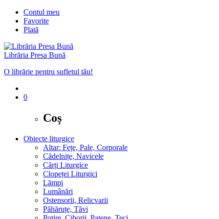
Contul meu
Favorite
Plată
Librăria Presa Bună
O librărie pentru sufletul tău!
0
Coș
Obiecte liturgice
Altar: Fețe, Pale, Corporale
Cădelnițe, Navicele
Cărți Liturgice
Clopeței Liturgici
Lămpi
Lumânări
Ostensorii, Relicvarii
Păhăruțe, Tăvi
Potire, Ciborii, Patene, Teci