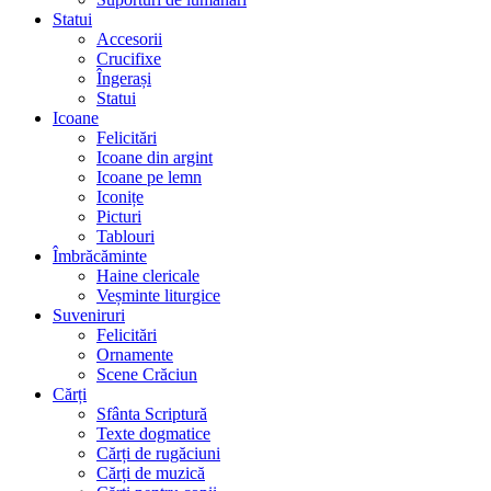
Statui
Accesorii
Crucifixe
Îngerași
Statui
Icoane
Felicitări
Icoane din argint
Icoane pe lemn
Iconițe
Picturi
Tablouri
Îmbrăcăminte
Haine clericale
Veșminte liturgice
Suveniruri
Felicitări
Ornamente
Scene Crăciun
Cărți
Sfânta Scriptură
Texte dogmatice
Cărți de rugăciuni
Cărți de muzică