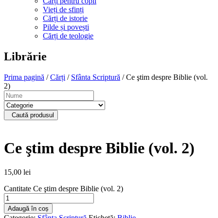
Cărți pentru copii
Vieți de sfinți
Cărți de istorie
Pilde și povești
Cărți de teologie
Librărie
Prima pagină
/
Cărți
/
Sfânta Scriptură
/ Ce ştim despre Biblie (vol.
2)
Caută produsul
Ce ştim despre Biblie (vol. 2)
15,00
lei
Cantitate Ce ştim despre Biblie (vol. 2)
Adaugă în coș
Categorie:
Sfânta Scriptură
Etichetă:
Biblie