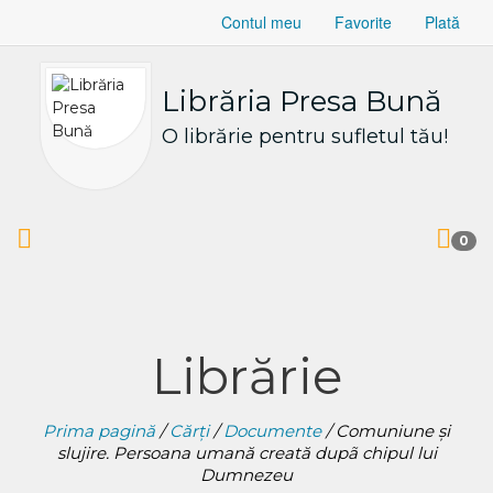
Contul meu
Favorite
Plată
Librăria Presa Bună
O librărie pentru sufletul tău!
0
Librărie
Prima pagină
/
Cărți
/
Documente
/ Comuniune şi
slujire. Persoana umană creată dupã chipul lui
Dumnezeu