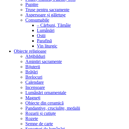
Pupitre
Truse pentru sacramente
Aspersoare și găletușe
Consumabile
– Cărbuni, Tămâie
Lumânări
Ostii
Parafină
Vin liturgic
Obiecte religioase
Abțibilduri
Amintiri sacramente
Bijuterii
Brățări
Brelocuri
Calendare
Incensoare
Lumânări ornamentale
Magneți
Obiecte din ceramică
Pandantive, cruciulițe, medalii
Rozarii și cutiuțe
Rozete
Semne de carte
Suporturi de lumânări