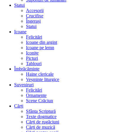
Statui
Accesorii
Crucifixe
Îngerași
Statui
Icoane
Felicitări
Icoane din argint
Icoane pe lemn
Iconițe
Picturi
Tablouri
Îmbrăcăminte
Haine clericale
Veșminte liturgice
Suveniruri
Felicitări
Ornamente
Scene Crăciun
Cărți
Sfânta Scriptură
Texte dogmatice
Cărți de rugăciuni
Cărți de muzică