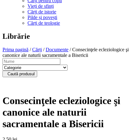
Cărți pentru copii
Vieți de sfinți
Cărți de istorie
Pilde și povești
Cărți de teologie
Librărie
Prima pagină
/
Cărți
/
Documente
/ Consecinţele ecleziologice şi
canonice ale naturii sacramentale a Bisericii
Caută produsul
Consecinţele ecleziologice şi
canonice ale naturii
sacramentale a Bisericii
2,50
lei