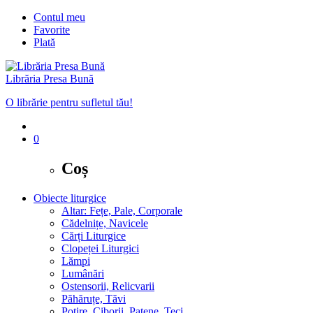
Contul meu
Favorite
Plată
Librăria Presa Bună
O librărie pentru sufletul tău!
0
Coș
Obiecte liturgice
Altar: Fețe, Pale, Corporale
Cădelnițe, Navicele
Cărți Liturgice
Clopeței Liturgici
Lămpi
Lumânări
Ostensorii, Relicvarii
Păhăruțe, Tăvi
Potire, Ciborii, Patene, Teci