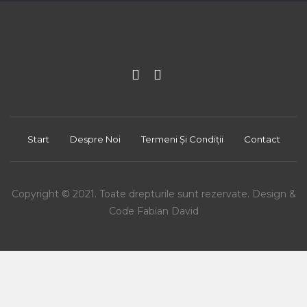
Start
Despre Noi
Termeni Și Condiții
Contact
Copyright © 2021. Toate drepturile sunt rezervate. Design &
Code Fabian David