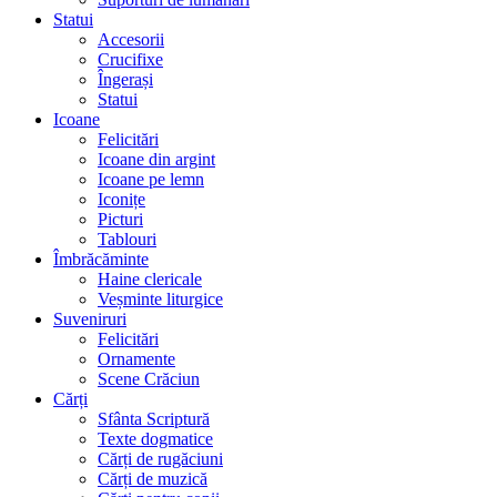
Statui
Accesorii
Crucifixe
Îngerași
Statui
Icoane
Felicitări
Icoane din argint
Icoane pe lemn
Iconițe
Picturi
Tablouri
Îmbrăcăminte
Haine clericale
Veșminte liturgice
Suveniruri
Felicitări
Ornamente
Scene Crăciun
Cărți
Sfânta Scriptură
Texte dogmatice
Cărți de rugăciuni
Cărți de muzică