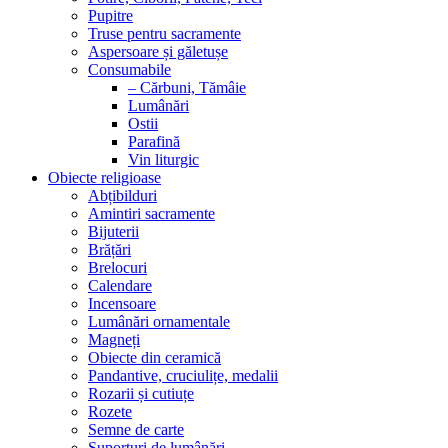
Pupitre
Truse pentru sacramente
Aspersoare și găletușe
Consumabile
– Cărbuni, Tămâie
Lumânări
Ostii
Parafină
Vin liturgic
Obiecte religioase
Abțibilduri
Amintiri sacramente
Bijuterii
Brățări
Brelocuri
Calendare
Incensoare
Lumânări ornamentale
Magneți
Obiecte din ceramică
Pandantive, cruciulițe, medalii
Rozarii și cutiuțe
Rozete
Semne de carte
Suporturi de lumânări