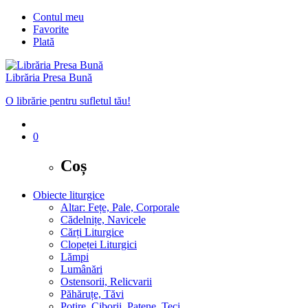
Contul meu
Favorite
Plată
Librăria Presa Bună
O librărie pentru sufletul tău!
0
Coș
Obiecte liturgice
Altar: Fețe, Pale, Corporale
Cădelnițe, Navicele
Cărți Liturgice
Clopeței Liturgici
Lămpi
Lumânări
Ostensorii, Relicvarii
Păhăruțe, Tăvi
Potire, Ciborii, Patene, Teci