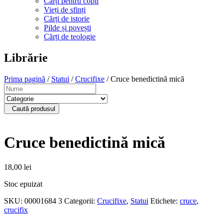
Cărți pentru copii
Vieți de sfinți
Cărți de istorie
Pilde și povești
Cărți de teologie
Librărie
Prima pagină
/
Statui
/
Crucifixe
/ Cruce benedictină mică
Caută produsul
Cruce benedictină mică
18,00
lei
Stoc epuizat
SKU:
00001684 3
Categorii:
Crucifixe
,
Statui
Etichete:
cruce
,
crucifix