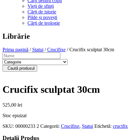
Cărți pentru copii
Vieți de sfinți
Cărți de istorie
Pilde și povești
Cărți de teologie
Librărie
Prima pagină
/
Statui
/
Crucifixe
/ Crucifix sculptat 30cm
Caută produsul
Crucifix sculptat 30cm
525,00
lei
Stoc epuizat
SKU:
00000233 2
Categorii:
Crucifixe
,
Statui
Etichetă:
crucifix
Detalii Produs