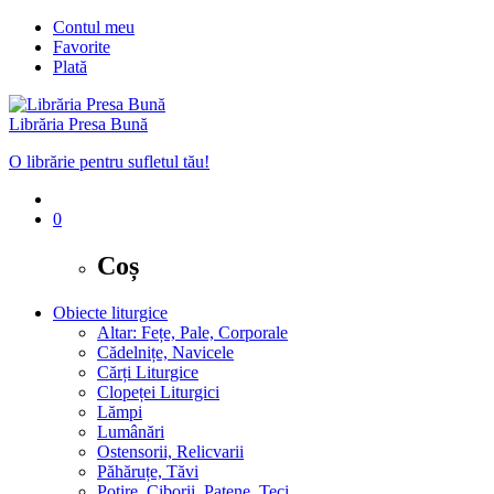
Contul meu
Favorite
Plată
Librăria Presa Bună
O librărie pentru sufletul tău!
0
Coș
Obiecte liturgice
Altar: Fețe, Pale, Corporale
Cădelnițe, Navicele
Cărți Liturgice
Clopeței Liturgici
Lămpi
Lumânări
Ostensorii, Relicvarii
Păhăruțe, Tăvi
Potire, Ciborii, Patene, Teci