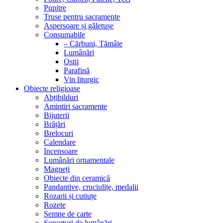
Pupitre
Truse pentru sacramente
Aspersoare și găletușe
Consumabile
– Cărbuni, Tămâie
Lumânări
Ostii
Parafină
Vin liturgic
Obiecte religioase
Abțibilduri
Amintiri sacramente
Bijuterii
Brățări
Brelocuri
Calendare
Incensoare
Lumânări ornamentale
Magneți
Obiecte din ceramică
Pandantive, cruciulițe, medalii
Rozarii și cutiuțe
Rozete
Semne de carte
Suporturi de lumânări