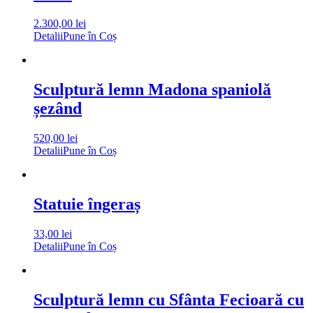
2.300,00
lei
Detalii
Pune în Coș
Sculptură lemn Madona spaniolă
șezând
520,00
lei
Detalii
Pune în Coș
Statuie îngeraș
33,00
lei
Detalii
Pune în Coș
Sculptură lemn cu Sfânta Fecioară cu