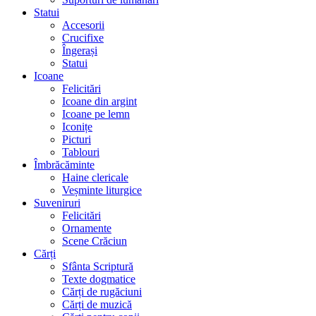
Statui
Accesorii
Crucifixe
Îngerași
Statui
Icoane
Felicitări
Icoane din argint
Icoane pe lemn
Iconițe
Picturi
Tablouri
Îmbrăcăminte
Haine clericale
Veșminte liturgice
Suveniruri
Felicitări
Ornamente
Scene Crăciun
Cărți
Sfânta Scriptură
Texte dogmatice
Cărți de rugăciuni
Cărți de muzică