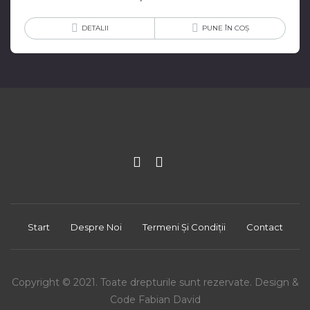
DETALII
PUNE ÎN COȘ
Start
Despre Noi
Termeni Și Condiții
Contact
Copyright © 2021. Toate drepturile sunt rezervate. Design &
Code Fabian David