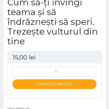
Cum să-ţi învingi
teama şi să
îndrăzneşti să speri.
Trezeşte vulturul din
tine
15,00
lei
Cantitate
Cum
să-
ADAUGĂ ÎN COȘ
ţi
învingi
teama
şi
SKU:
00001149