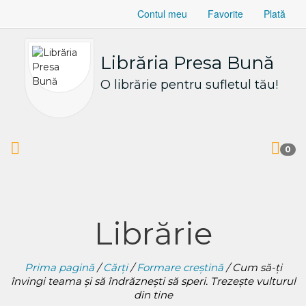
Contul meu
Favorite
Plată
Librăria Presa Bună
O librărie pentru sufletul tău!
0
Librărie
Prima pagină
/
Cărți
/
Formare creștină
/ Cum să-ţi
învingi teama şi să îndrăzneşti să speri. Trezeşte vulturul
din tine