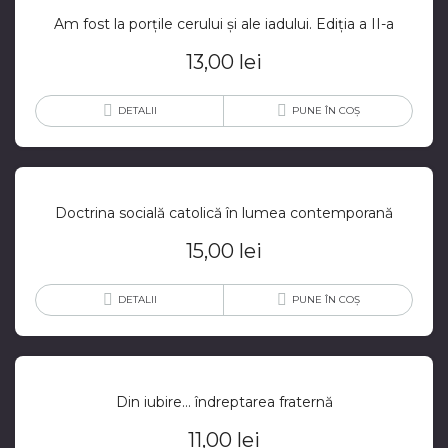
Am fost la porțile cerului și ale iadului. Ediția a II-a
13,00
lei
DETALII
PUNE ÎN COȘ
Doctrina socială catolică în lumea contemporană
15,00
lei
DETALII
PUNE ÎN COȘ
Din iubire… îndreptarea fraternă
11,00
lei