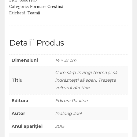
să
Categorie:
Formare Creștină
îndrăzneşti
Etichetă:
Teamă
să
speri.
Trezeşte
Detalii Produs
vulturul
din
tine
Dimensiuni
14 × 21 cm
Cum să-ţi învingi teama şi să
Titlu
îndrăzneşti să speri. Trezeşte
vulturul din tine
Editura
Editura Pauline
Autor
Pralong Joel
Anul apariției
2015