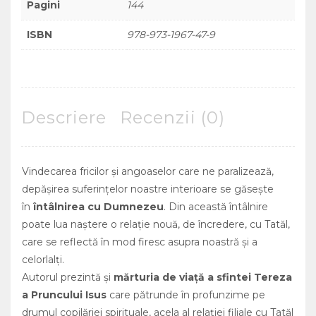
Pagini
144
ISBN
978-973-1967-47-9
Descriere
Recenzii (0)
Vindecarea fricilor şi angoaselor care ne paralizează,
depăşirea suferinţelor noastre interioare se găseşte
în
întâlnirea cu Dumnezeu
. Din această întâlnire
poate lua naştere o relaţie nouă, de încredere, cu Tatăl,
care se reflectă în mod firesc asupra noastră şi a
celorlalţi.
Autorul prezintă şi
mărturia de viaţă a
sfintei Tereza
a Pruncului Isus
care pătrunde în profunzime pe
drumul copilăriei spirituale, acela al relaţiei filiale cu Tatăl