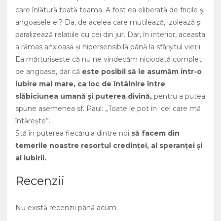
care înlătură toată teama. A fost ea eliberată de fricile şi
angoasele ei? Da, de acelea care mutilează, izolează şi
paralizează relaţiile cu cei din jur. Dar, în interior, aceasta
a rămas anxioasă şi hipersensibilă până la sfârşitul vieţii.
Ea mărturiseşte că nu ne vindecăm niciodată complet
de angoase, dar că
este posibil să le asumăm într-o
iubire mai mare, ca loc de întâlnire între
slăbiciunea umană şi puterea divină,
pentru a putea
spune asemenea sf. Paul: „Toate le pot în cel care mă
întăreşte”.
Stă în puterea fiecăruia dintre noi
să facem din
temerile noastre resortul credinţei, al speranţei şi
al iubirii.
Recenzii
Nu există recenzii până acum.