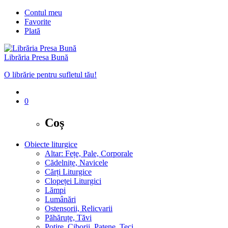
Contul meu
Favorite
Plată
Librăria Presa Bună
O librărie pentru sufletul tău!
0
Coș
Obiecte liturgice
Altar: Fețe, Pale, Corporale
Cădelnițe, Navicele
Cărți Liturgice
Clopeței Liturgici
Lămpi
Lumânări
Ostensorii, Relicvarii
Păhăruțe, Tăvi
Potire, Ciborii, Patene, Teci