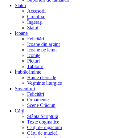
Statui
Accesorii
Crucifixe
Îngerași
Statui
Icoane
Felicitări
Icoane din argint
Icoane pe lemn
Iconițe
Picturi
Tablouri
Îmbrăcăminte
Haine clericale
Veșminte liturgice
Suveniruri
Felicitări
Ornamente
Scene Crăciun
Cărți
Sfânta Scriptură
Texte dogmatice
Cărți de rugăciuni
Cărți de muzică