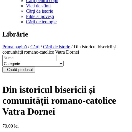
Cărți pentru copii
Vieți de sfinți
Cărți de istorie
Pilde și povești
Cărți de teologie
Librărie
Prima pagină
/
Cărți
/
Cărți de istorie
/ Din istoricul bisericii și
comunității romano-catolice Vatra Dornei
Caută produsul
Din istoricul bisericii și
comunității romano-catolice
Vatra Dornei
70,00
lei