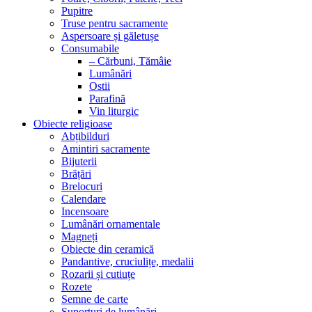
Pupitre
Truse pentru sacramente
Aspersoare și găletușe
Consumabile
– Cărbuni, Tămâie
Lumânări
Ostii
Parafină
Vin liturgic
Obiecte religioase
Abțibilduri
Amintiri sacramente
Bijuterii
Brățări
Brelocuri
Calendare
Incensoare
Lumânări ornamentale
Magneți
Obiecte din ceramică
Pandantive, cruciulițe, medalii
Rozarii și cutiuțe
Rozete
Semne de carte
Suporturi de lumânări