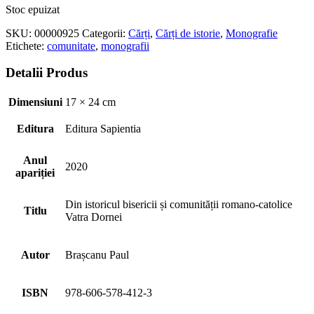
Stoc epuizat
SKU:
00000925
Categorii:
Cărți
,
Cărți de istorie
,
Monografie
Etichete:
comunitate
,
monografii
Detalii Produs
Dimensiuni
17 × 24 cm
Editura
Editura Sapientia
Anul
2020
apariției
Din istoricul bisericii și comunității romano-catolice
Titlu
Vatra Dornei
Autor
Brașcanu Paul
ISBN
978-606-578-412-3