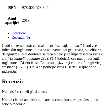
ISBN
978-606-578-345-4
Anul
2018
apariției
Descriere
Recenzii (0)
Când simte un tânăr cel mai intens fascinaţia lui Isus? Când „se
ridică din rugăciune, inima sa a devenit mai generoasă, s-a eliberat
de egoism şi este doritoare să facă binele şi să împărtăşească viaţa cu
alţii” (
Evangelii gaudium
282). Fără îndoială, cea mai importantă
rugăciune a Bisericii este Euharistia, „izvor şi culme a întregii vieţi
creştine” (
LG
11). De la ea porneşte viaţa Bisericii şi spre ea se
îndreaptă.
Recenzii
Nu există recenzii până acum.
Numai clienții autentificați, care au cumpărat acest produs, pot să
scrie o recenzie.