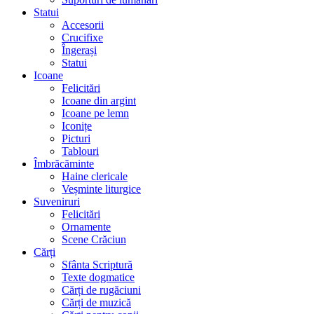
Statui
Accesorii
Crucifixe
Îngerași
Statui
Icoane
Felicitări
Icoane din argint
Icoane pe lemn
Iconițe
Picturi
Tablouri
Îmbrăcăminte
Haine clericale
Veșminte liturgice
Suveniruri
Felicitări
Ornamente
Scene Crăciun
Cărți
Sfânta Scriptură
Texte dogmatice
Cărți de rugăciuni
Cărți de muzică