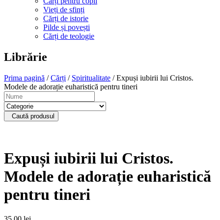
Cărți pentru copii
Vieți de sfinți
Cărți de istorie
Pilde și povești
Cărți de teologie
Librărie
Prima pagină
/
Cărți
/
Spiritualitate
/ Expuși iubirii lui Cristos.
Modele de adorație euharistică pentru tineri
Caută produsul
Expuși iubirii lui Cristos.
Modele de adorație euharistică
pentru tineri
35,00
lei