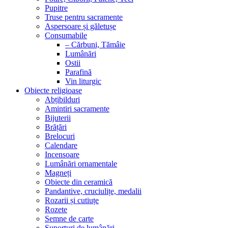
Pupitre
Truse pentru sacramente
Aspersoare și găletușe
Consumabile
– Cărbuni, Tămâie
Lumânări
Ostii
Parafină
Vin liturgic
Obiecte religioase
Abțibilduri
Amintiri sacramente
Bijuterii
Brățări
Brelocuri
Calendare
Incensoare
Lumânări ornamentale
Magneți
Obiecte din ceramică
Pandantive, cruciulițe, medalii
Rozarii și cutiuțe
Rozete
Semne de carte
Suporturi de lumânări