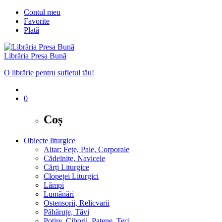
Contul meu
Favorite
Plată
Librăria Presa Bună
O librărie pentru sufletul tău!
0
Coș
Obiecte liturgice
Altar: Fețe, Pale, Corporale
Cădelnițe, Navicele
Cărți Liturgice
Clopeței Liturgici
Lămpi
Lumânări
Ostensorii, Relicvarii
Păhăruțe, Tăvi
Potire, Ciborii, Patene, Teci