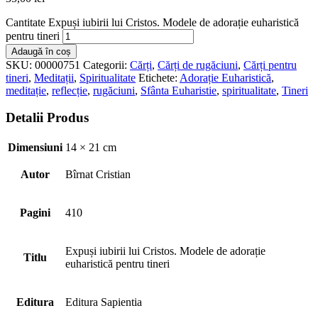
Cantitate Expuși iubirii lui Cristos. Modele de adorație euharistică
pentru tineri
Adaugă în coș
SKU:
00000751
Categorii:
Cărți
,
Cărți de rugăciuni
,
Cărți pentru
tineri
,
Meditații
,
Spiritualitate
Etichete:
Adorație Euharistică
,
meditație
,
reflecție
,
rugăciuni
,
Sfânta Euharistie
,
spiritualitate
,
Tineri
Detalii Produs
Dimensiuni
14 × 21 cm
Autor
Bîrnat Cristian
Pagini
410
Expuși iubirii lui Cristos. Modele de adorație
Titlu
euharistică pentru tineri
Editura
Editura Sapientia