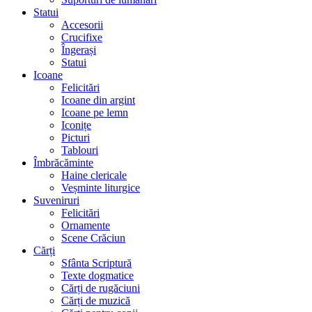
Statui
Accesorii
Crucifixe
Îngerași
Statui
Icoane
Felicitări
Icoane din argint
Icoane pe lemn
Iconițe
Picturi
Tablouri
Îmbrăcăminte
Haine clericale
Veșminte liturgice
Suveniruri
Felicitări
Ornamente
Scene Crăciun
Cărți
Sfânta Scriptură
Texte dogmatice
Cărți de rugăciuni
Cărți de muzică