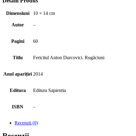
Detalii Produs
Dimensiuni
10 × 14 cm
Autor
–
Pagini
60
Titlu
Fericitul Anton Durcovici. Rugăciuni
Anul apariției
2014
Editura
Editura Sapientia
ISBN
–
Recenzii (0)
Recenzii