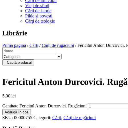
Cărți pentru copii
Vieți de sfinți
Cărți de istorie
Pilde și povești
Cărți de teologie
Librărie
Prima pagină
/
Cărți
/
Cărți de rugăciuni
/ Fericitul Anton Durcovici. 
Caută produsul
Fericitul Anton Durcovici. Rugă
5,00
lei
Cantitate Fericitul Anton Durcovici. Rugăciuni
Adaugă în coș
SKU:
00000755
Categorii:
Cărți
,
Cărți de rugăciuni