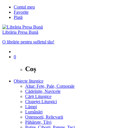
Contul meu
Favorite
Plată
Librăria Presa Bună
O librărie pentru sufletul tău!
0
Coș
Obiecte liturgice
Altar: Fețe, Pale, Corporale
Cădelnițe, Navicele
Cărți Liturgice
Clopeței Liturgici
Lămpi
Lumânări
Ostensorii, Relicvarii
Păhăruțe, Tăvi
Potire, Ciborii, Patene, Teci