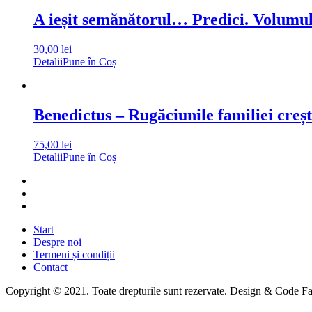
A ieșit semănătorul… Predici. Volumul
30,00
lei
Detalii
Pune în Coș
Benedictus – Rugăciunile familiei creș
75,00
lei
Detalii
Pune în Coș
Start
Despre noi
Termeni și condiții
Contact
Copyright © 2021. Toate drepturile sunt rezervate. Design & Code F