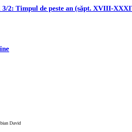
 3/2: Timpul de peste an (săpt. XVIII-XXX
tine
abian David