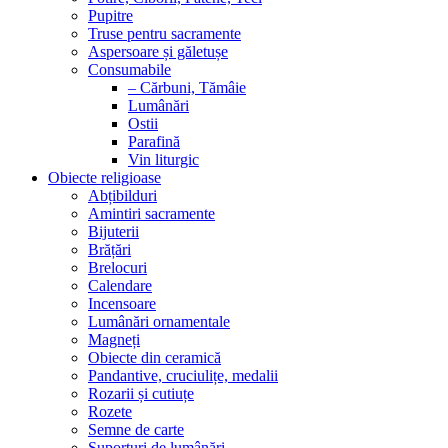
Pupitre
Truse pentru sacramente
Aspersoare și găletușe
Consumabile
– Cărbuni, Tămâie
Lumânări
Ostii
Parafină
Vin liturgic
Obiecte religioase
Abțibilduri
Amintiri sacramente
Bijuterii
Brățări
Brelocuri
Calendare
Incensoare
Lumânări ornamentale
Magneți
Obiecte din ceramică
Pandantive, cruciulițe, medalii
Rozarii și cutiuțe
Rozete
Semne de carte
Suporturi de lumânări