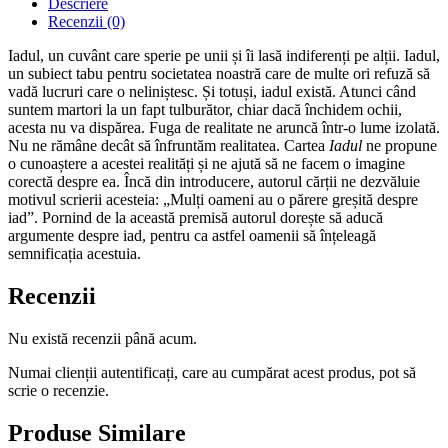
Descriere
Recenzii (0)
Iadul, un cuvânt care sperie pe unii și îi lasă indiferenți pe alții. Iadul,
un subiect tabu pentru societatea noastră care de multe ori refuză să
vadă lucruri care o neliniștesc. Și totuși, iadul există. Atunci când
suntem martori la un fapt tulburător, chiar dacă închidem ochii,
acesta nu va dispărea. Fuga de realitate ne aruncă într-o lume izolată.
Nu ne rămâne decât să înfruntăm realitatea. Cartea
Iadul
ne propune
o cunoaștere a acestei realități și ne ajută să ne facem o imagine
corectă despre ea. Încă din introducere, autorul cărții ne dezvăluie
motivul scrierii acesteia: „Mulți oameni au o părere greșită despre
iad”. Pornind de la această premisă autorul dorește să aducă
argumente despre iad, pentru ca astfel oamenii să înțeleagă
semnificația acestuia.
Recenzii
Nu există recenzii până acum.
Numai clienții autentificați, care au cumpărat acest produs, pot să
scrie o recenzie.
Produse Similare