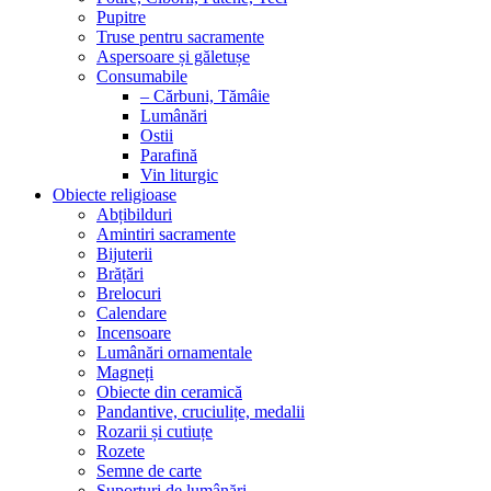
Pupitre
Truse pentru sacramente
Aspersoare și găletușe
Consumabile
– Cărbuni, Tămâie
Lumânări
Ostii
Parafină
Vin liturgic
Obiecte religioase
Abțibilduri
Amintiri sacramente
Bijuterii
Brățări
Brelocuri
Calendare
Incensoare
Lumânări ornamentale
Magneți
Obiecte din ceramică
Pandantive, cruciulițe, medalii
Rozarii și cutiuțe
Rozete
Semne de carte
Suporturi de lumânări