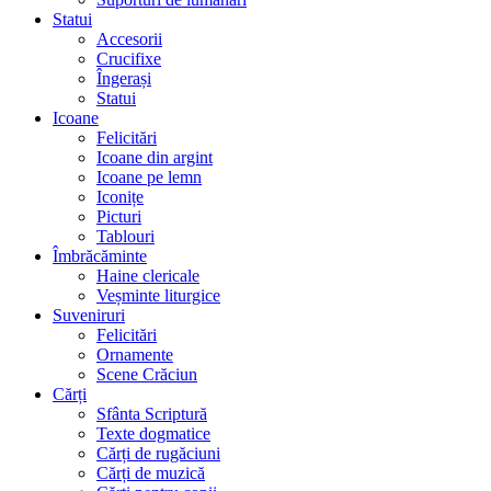
Statui
Accesorii
Crucifixe
Îngerași
Statui
Icoane
Felicitări
Icoane din argint
Icoane pe lemn
Iconițe
Picturi
Tablouri
Îmbrăcăminte
Haine clericale
Veșminte liturgice
Suveniruri
Felicitări
Ornamente
Scene Crăciun
Cărți
Sfânta Scriptură
Texte dogmatice
Cărți de rugăciuni
Cărți de muzică