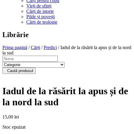
Cărți pentru copii
Vieți de sfinți
Cărți de istorie
Pilde și povești
Cărți de teologie
Librărie
Prima pagină
/
Cărți
/
Predici
/ Iadul de la răsărit la apus și de la nord
la sud
Caută produsul
Iadul de la răsărit la apus și de
la nord la sud
15,00
lei
Stoc epuizat