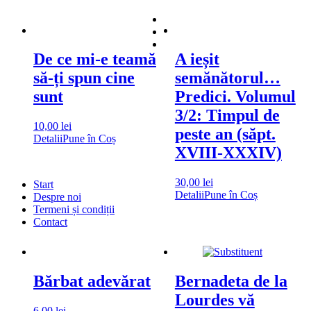
De ce mi-e teamă
A ieșit
să-ți spun cine
semănătorul…
sunt
Predici. Volumul
3/2: Timpul de
10,00
lei
peste an (săpt.
Detalii
Pune în Coș
XVIII-XXXIV)
30,00
lei
Start
Detalii
Pune în Coș
Despre noi
Termeni și condiții
Contact
Bărbat adevărat
Bernadeta de la
Lourdes vă
6,00
lei