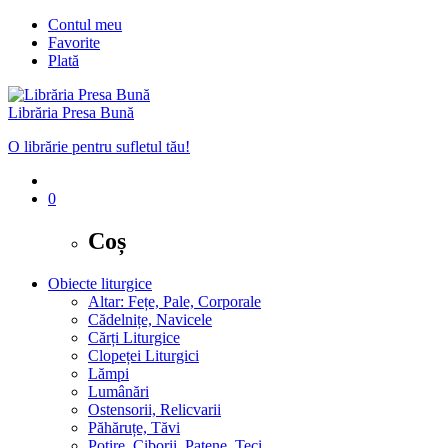
Contul meu
Favorite
Plată
Librăria Presa Bună
O librărie pentru sufletul tău!
0
Coș
Obiecte liturgice
Altar: Fețe, Pale, Corporale
Cădelnițe, Navicele
Cărți Liturgice
Clopeței Liturgici
Lămpi
Lumânări
Ostensorii, Relicvarii
Păhăruțe, Tăvi
Potire, Ciborii, Patene, Teci