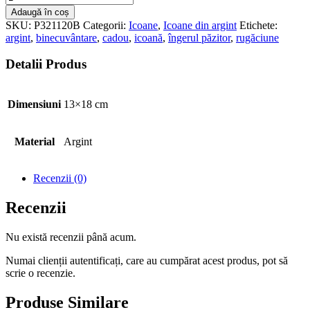
Adaugă în coș
SKU:
P321120B
Categorii:
Icoane
,
Icoane din argint
Etichete:
argint
,
binecuvântare
,
cadou
,
icoană
,
îngerul păzitor
,
rugăciune
Detalii Produs
Dimensiuni
13×18 cm
Material
Argint
Recenzii (0)
Recenzii
Nu există recenzii până acum.
Numai clienții autentificați, care au cumpărat acest produs, pot să
scrie o recenzie.
Produse Similare