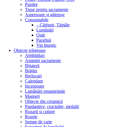
Pupitre
Truse pentru sacramente
Aspersoare și găletușe
Consumabile
– Cărbuni, Tămâie
Lumânări
Ostii
Parafină
Vin liturgic
Obiecte religioase
Abțibilduri
Amintiri sacramente
Bijuterii
Brățări
Brelocuri
Calendare
Incensoare
Lumânări ornamentale
Magneți
Obiecte din ceramică
Pandantive, cruciulițe, medalii
Rozarii și cutiuțe
Rozete
Semne de carte
Suporturi de lumânări