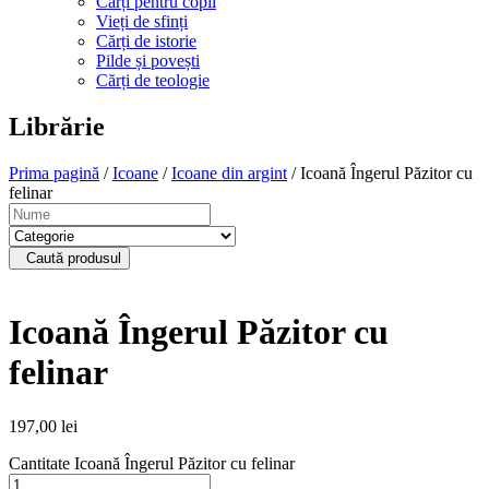
Cărți pentru copii
Vieți de sfinți
Cărți de istorie
Pilde și povești
Cărți de teologie
Librărie
Prima pagină
/
Icoane
/
Icoane din argint
/ Icoană Îngerul Păzitor cu
felinar
Caută produsul
Icoană Îngerul Păzitor cu
felinar
197,00
lei
Cantitate Icoană Îngerul Păzitor cu felinar