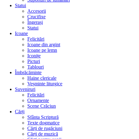
Statui
Accesorii
Crucifixe
Îngerași
Statui
Icoane
Felicitări
Icoane din argint
Icoane pe lemn
Iconițe
Picturi
Tablouri
Îmbrăcăminte
Haine clericale
Veșminte liturgice
Suveniruri
Felicitări
Ornamente
Scene Crăciun
Cărți
Sfânta Scriptură
Texte dogmatice
Cărți de rugăciuni
Cărți de muzică