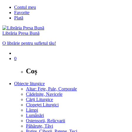
Contul meu
Favorite
Plată
Librăria Presa Bună
O librărie pentru sufletul tău!
0
Coș
Obiecte liturgice
Altar: Fețe, Pale, Corporale
Cădelnițe, Navicele
Cărți Liturgice
Clopeței Liturgici
Lămpi
Lumânări
Ostensorii, Relicvarii
Păhăruțe, Tăvi
Potire, Ciborii, Patene, Teci