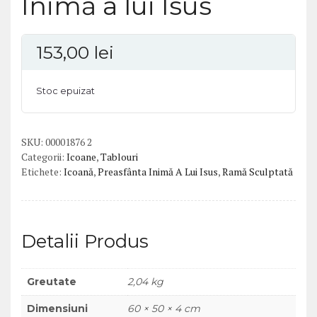
Inimă a lui Isus
153,00
lei
Stoc epuizat
SKU:
00001876 2
Categorii:
Icoane
,
Tablouri
Etichete:
Icoană
,
Preasfânta Inimă A Lui Isus
,
Ramă Sculptată
Detalii Produs
Greutate
2,04 kg
Dimensiuni
60 × 50 × 4 cm