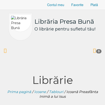
Contul meu
Favorite
Plată
Librăria Presa Bună
O librărie pentru sufletul tău!
0
Librărie
Prima pagină
/
Icoane
/
Tablouri
/ Icoană Preasfânta
Inimă a lui Isus