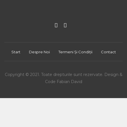
Start
Despre Noi
Termeni Și Condiții
Contact
Copyright © 2021. Toate drepturile sunt rezervate. Design &
Code Fabian David