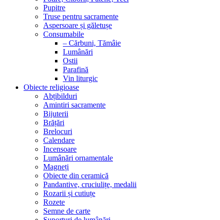
Pupitre
Truse pentru sacramente
Aspersoare și găletușe
Consumabile
– Cărbuni, Tămâie
Lumânări
Ostii
Parafină
Vin liturgic
Obiecte religioase
Abțibilduri
Amintiri sacramente
Bijuterii
Brățări
Brelocuri
Calendare
Incensoare
Lumânări ornamentale
Magneți
Obiecte din ceramică
Pandantive, cruciulițe, medalii
Rozarii și cutiuțe
Rozete
Semne de carte
Suporturi de lumânări