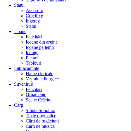
Statui
Accesorii
Crucifixe
Îngerași
Statui
Icoane
Felicitări
Icoane din argint
Icoane pe lemn
Iconițe
Picturi
Tablouri
Îmbrăcăminte
Haine clericale
Veșminte liturgice
Suveniruri
Felicitări
Ornamente
Scene Crăciun
Cărți
Sfânta Scriptură
Texte dogmatice
Cărți de rugăciuni
Cărți de muzică