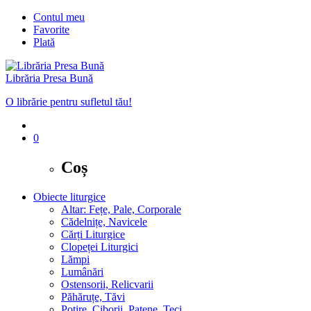
Contul meu
Favorite
Plată
Librăria Presa Bună
O librărie pentru sufletul tău!
0
Coș
Obiecte liturgice
Altar: Fețe, Pale, Corporale
Cădelnițe, Navicele
Cărți Liturgice
Clopeței Liturgici
Lămpi
Lumânări
Ostensorii, Relicvarii
Păhăruțe, Tăvi
Potire, Ciborii, Patene, Teci