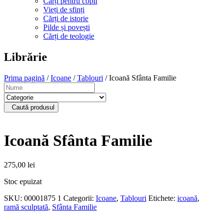
Cărți pentru copii
Vieți de sfinți
Cărți de istorie
Pilde și povești
Cărți de teologie
Librărie
Prima pagină
/
Icoane
/
Tablouri
/ Icoană Sfânta Familie
Caută produsul
Icoană Sfânta Familie
275,00
lei
Stoc epuizat
SKU:
00001875 1
Categorii:
Icoane
,
Tablouri
Etichete:
icoană
,
ramă sculptată
,
Sfânta Familie