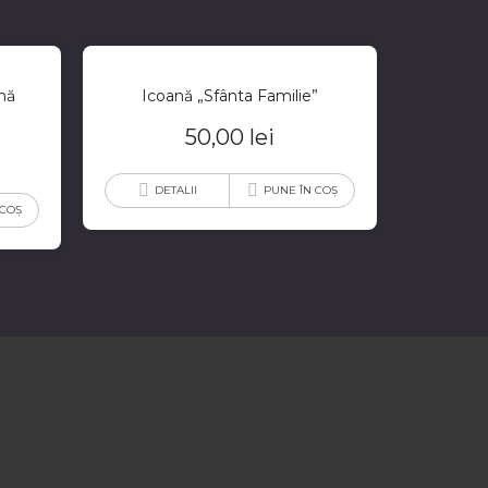
mă
Icoană „Sfânta Familie”
50,00
lei
DETALII
PUNE ÎN COȘ
 COȘ