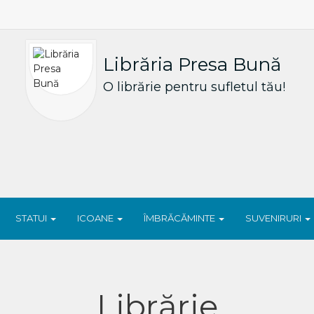
Librăria Presa Bună
O librărie pentru sufletul tău!
STATUI
ICOANE
ÎMBRĂCĂMINTE
SUVENIRURI
Librărie