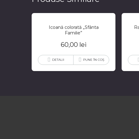
Icoană colorată „Sfânta
Ra
Familie”
60,00
lei
DETALII
PUNE ÎN COȘ