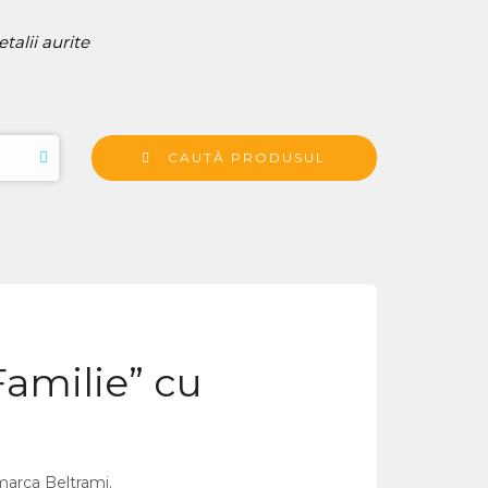
talii aurite
CAUTĂ PRODUSUL
Familie” cu
 marca Beltrami.