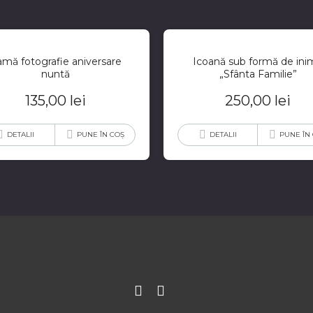
mă fotografie aniversare
Icoană sub formă de ini
nuntă
„Sfânta Familie”
135,00
lei
250,00
lei
DETALII
PUNE ÎN COȘ
DETALII
PUNE ÎN