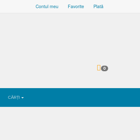
Contul meu
Favorite
Plată
0
CĂRȚI