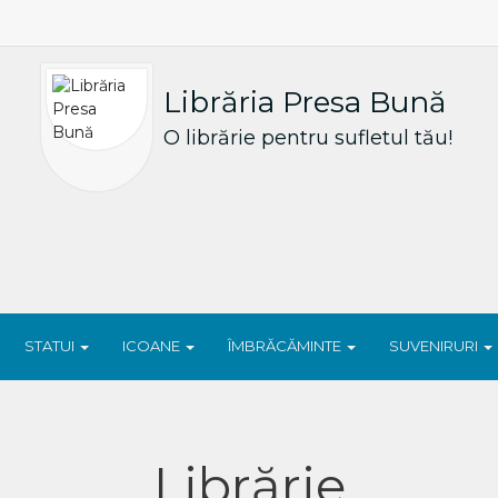
Librăria Presa Bună
O librărie pentru sufletul tău!
STATUI
ICOANE
ÎMBRĂCĂMINTE
SUVENIRURI
Librărie