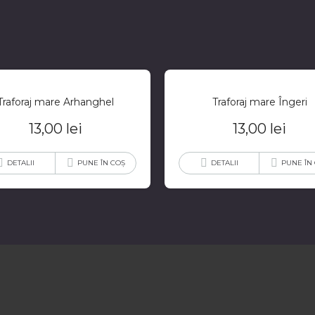
Traforaj mare Arhanghel
Traforaj mare Îngeri
13,00
lei
13,00
lei
DETALII
PUNE ÎN COȘ
DETALII
PUNE ÎN