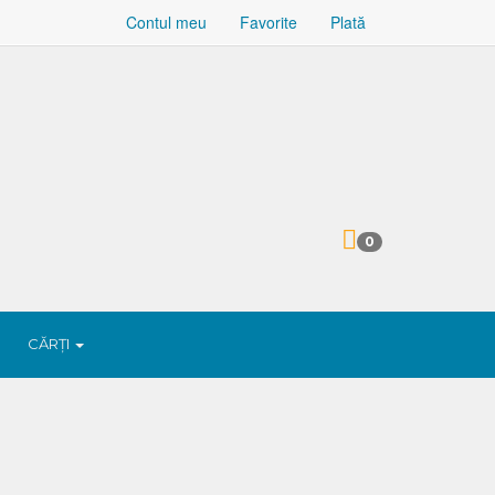
Contul meu
Favorite
Plată
0
CĂRȚI