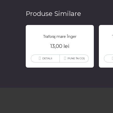
Produse Similare
Traforaj mare Înger
13,00
lei
DETALII
PUNE ÎN COȘ