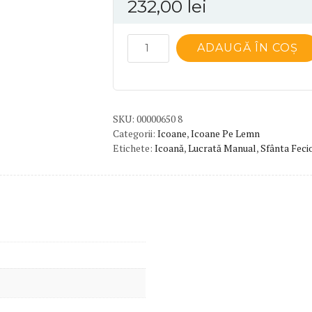
232,00
lei
Cantitate
ADAUGĂ ÎN COȘ
Icoană
tempera
Sf.
Fecioară
SKU:
00000650 8
Maria
Categorii:
Icoane
,
Icoane Pe Lemn
Etichete:
Icoană
,
Lucrată Manual
,
Sfânta Feci