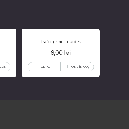
Traforaj mic Lourdes
8,00
lei
 COȘ
DETALII
PUNE ÎN COȘ