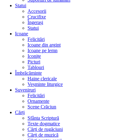
Statui
Accesorii
Crucifixe
Îngerași
Statui
Icoane
Felicitări
Icoane din argint
Icoane pe lemn
Iconițe
Picturi
Tablouri
Îmbrăcăminte
Haine clericale
Veșminte liturgice
Suveniruri
Felicitări
Ornamente
Scene Crăciun
Cărți
Sfânta Scriptură
Texte dogmatice
Cărți de rugăciuni
Cărți de muzică