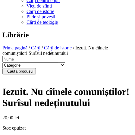
Cărți pentru copii
Vieți de sfinți
Cărți de istorie
Pilde și povești
Cărți de teologie
Librărie
Prima pagină
/
Cărți
/
Cărți de istorie
/ Iezuit. Nu cîinele
comuniștilor! Surîsul nedeținutului
Caută produsul
Iezuit. Nu cîinele comuniștilor!
Surîsul nedeținutului
20,00
lei
Stoc epuizat