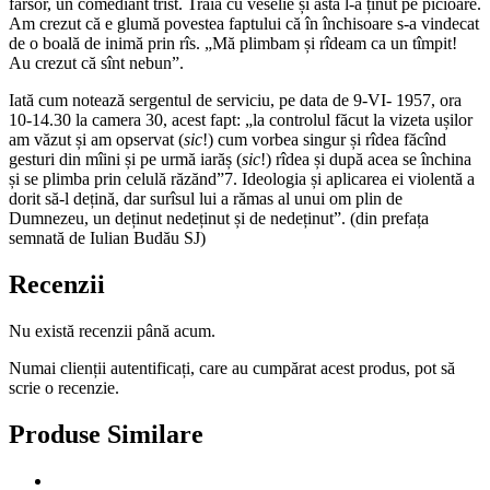
farsor, un comediant trist. Trăia cu veselie și asta l-a ținut pe picioare.
Am crezut că e glumă povestea faptului că în închisoare s-a vindecat
de o boală de inimă prin rîs. „Mă plimbam și rîdeam ca un tîmpit!
Au crezut că sînt nebun”.
Iată cum notează sergentul de serviciu, pe data de 9-VI- 1957, ora
10-14.30 la camera 30, acest fapt: „la controlul făcut la vizeta ușilor
am văzut și am opservat (
sic
!) cum vorbea singur și rîdea făcînd
gesturi din mîini și pe urmă iarăș (
sic
!) rîdea și după acea se închina
și se plimba prin celulă răzănd”7. Ideologia și aplicarea ei violentă a
dorit să-l dețină, dar surîsul lui a rămas al unui om plin de
Dumnezeu, un deținut nedeținut și de nedeținut”. (din prefața
semnată de Iulian Budău SJ)
Recenzii
Nu există recenzii până acum.
Numai clienții autentificați, care au cumpărat acest produs, pot să
scrie o recenzie.
Produse Similare