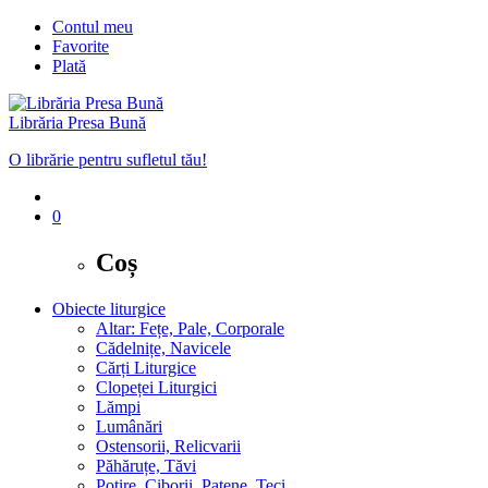
Contul meu
Favorite
Plată
Librăria Presa Bună
O librărie pentru sufletul tău!
0
Coș
Obiecte liturgice
Altar: Fețe, Pale, Corporale
Cădelnițe, Navicele
Cărți Liturgice
Clopeței Liturgici
Lămpi
Lumânări
Ostensorii, Relicvarii
Păhăruțe, Tăvi
Potire, Ciborii, Patene, Teci