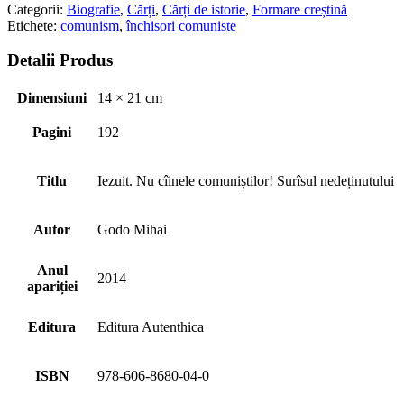
Categorii:
Biografie
,
Cărți
,
Cărți de istorie
,
Formare creștină
Etichete:
comunism
,
închisori comuniste
Detalii Produs
Dimensiuni
14 × 21 cm
Pagini
192
Titlu
Iezuit. Nu cîinele comuniștilor! Surîsul nedeținutului
Autor
Godo Mihai
Anul
2014
apariției
Editura
Editura Autenthica
ISBN
978-606-8680-04-0