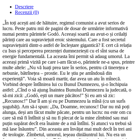
Descriere
Recenzii (0)
„În toți acești ani de hăituire, regimul comunist a avut serios de
lucru. Peste patru mii de pagini de dosar de urmărire informativă
numai pentru părintele Godó. Aceeași soartă au avut-o și ceilalți
părinți care au supraviețuit eroic sistemului. Care a fost secretul
supraviețuirii dintr-o astfel de încleștare gigantică? E cert că relația
cu Isus și perceperea prezenței dumnezeiești cu el sînt sursa de
energie fundamentală. La aceasta îmi permit să adaug umorul. La
aceeași primă vizită pe care i-am făcut-o, părintele ne-a spus, printre
multe altele: „Nu vă luați prea tare în serios, pentru că tinerețea e
nebunie, bătrînețea – prostie. Eu le știu pe amîndouă din
experiență”. Voia să moară martir, dar avea un atu în mînecă.
Vorbind despre întîlnirea lui cu Bunul Dumnezeu, și-o închipuia
astfel: „Cînd o să ajung înaintea Bunului Dumnezeu la judecată, o
să-mi zică: „Godó, ești un mare păcătos!” Și eu am să zic:
„Recunosc!” Dar îl am și eu pe Dumnezeu la mînă (cu un surîs
șugubăț). Am să-i spun: „Da, Doamne, recunosc! Dar nu mă poți
alunga, deși am făcut multe păcate, pentru un lucru: nu este om cu
care să mă fi întîlnit și să nu fi plecat de la mine zîmbind sau mai
puțin supărat decît era înainte de a mă întîlni. Și atunci va trebui să
mă lase înăuntru”. Din aceasta am învățat mai mult decît în trei ani
de teologie. Zîmbetul, umorul, ieșeau dinlăuntrul lui. Nu era un