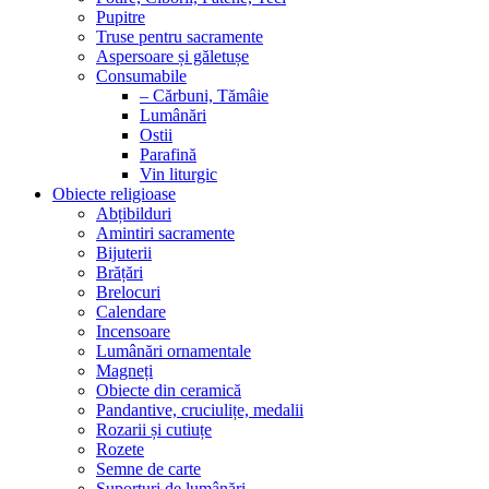
Pupitre
Truse pentru sacramente
Aspersoare și găletușe
Consumabile
– Cărbuni, Tămâie
Lumânări
Ostii
Parafină
Vin liturgic
Obiecte religioase
Abțibilduri
Amintiri sacramente
Bijuterii
Brățări
Brelocuri
Calendare
Incensoare
Lumânări ornamentale
Magneți
Obiecte din ceramică
Pandantive, cruciulițe, medalii
Rozarii și cutiuțe
Rozete
Semne de carte
Suporturi de lumânări