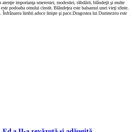
n atenţie importanţa smereniei, modestiei, răbdării, blândeţii şi multe
 este podoaba omului cinstit. Blândeţea este balsamul unei vieţi sfinte.
ui. Înfrânarea limbii aduce linişte şi pace.Dragostea lui Dumnezeu este
. Ed.a II-a revăzută și adăugită