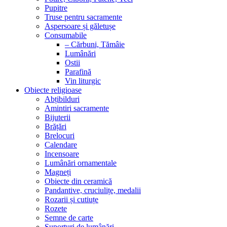
Pupitre
Truse pentru sacramente
Aspersoare și găletușe
Consumabile
– Cărbuni, Tămâie
Lumânări
Ostii
Parafină
Vin liturgic
Obiecte religioase
Abțibilduri
Amintiri sacramente
Bijuterii
Brățări
Brelocuri
Calendare
Incensoare
Lumânări ornamentale
Magneți
Obiecte din ceramică
Pandantive, cruciulițe, medalii
Rozarii și cutiuțe
Rozete
Semne de carte
Suporturi de lumânări