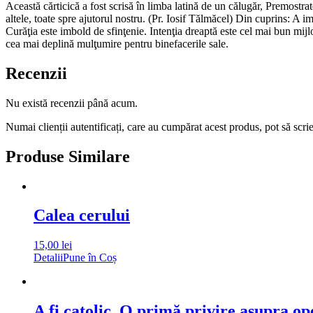
Această cărticică a fost scrisă în limba latină de un călugăr, Premostrat
altele, toate spre ajutorul nostru. (Pr. Iosif Tălmăcel) Din cuprins: A 
Curăţia este imbold de sfinţenie. Intenţia dreaptă este cel mai bun mij
cea mai deplină mulţumire pentru binefacerile sale.
Recenzii
Nu există recenzii până acum.
Numai clienții autentificați, care au cumpărat acest produs, pot să scri
Produse Similare
Calea cerului
15,00
lei
Detalii
Pune în Coș
A fi catolic. O primă privire asupra op