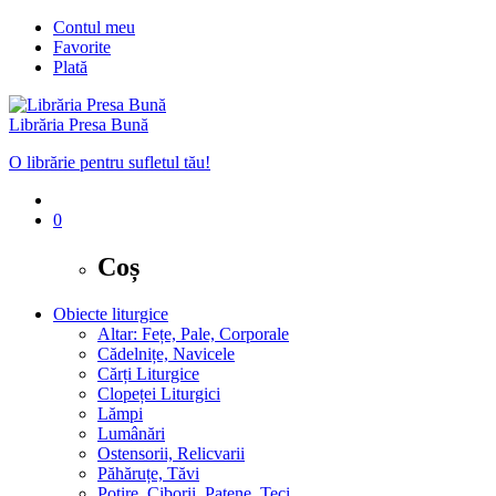
Contul meu
Favorite
Plată
Librăria Presa Bună
O librărie pentru sufletul tău!
0
Coș
Obiecte liturgice
Altar: Fețe, Pale, Corporale
Cădelnițe, Navicele
Cărți Liturgice
Clopeței Liturgici
Lămpi
Lumânări
Ostensorii, Relicvarii
Păhăruțe, Tăvi
Potire, Ciborii, Patene, Teci