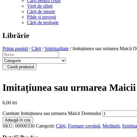
Cărți pentru copii
Vieți de sfinți
Cărți de istorie
Pilde și povești
Cărți de teologie
Librărie
Prima pagină
/
Cărți
/
Spiritualitate
/ Imitațiunea sau urmarea Maicii 
Caută produsul
Imitațiunea sau urmarea Maici
6,00
lei
Cantitate Imitațiunea sau urmarea Maicii Domnului
Adaugă în coș
SKU:
00000330
Categorii:
Cărți
,
Formare creștină
,
Meditații
,
Spiritua