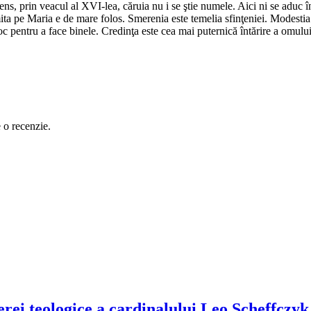
ens, prin veacul al XVI-lea, căruia nu i se ştie numele. Aici ni se aduc î
imita pe Maria e de mare folos. Smerenia este temelia sfinţeniei. Modestia
loc pentru a face binele. Credinţa este cea mai puternică întărire a omul
e o recenzie.
erei teologice a cardinalului Leo Scheffczyk