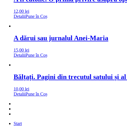
12,00
lei
Detalii
Pune în Coș
A dărui sau jurnalul Anei-Maria
15,00
lei
Detalii
Pune în Coș
Bălțați. Pagini din trecutul satului și al
10,00
lei
Detalii
Pune în Coș
Start