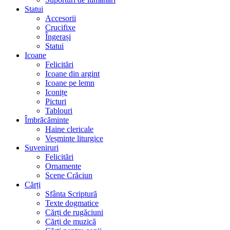
Statui
Accesorii
Crucifixe
Îngerași
Statui
Icoane
Felicitări
Icoane din argint
Icoane pe lemn
Iconițe
Picturi
Tablouri
Îmbrăcăminte
Haine clericale
Veșminte liturgice
Suveniruri
Felicitări
Ornamente
Scene Crăciun
Cărți
Sfânta Scriptură
Texte dogmatice
Cărți de rugăciuni
Cărți de muzică