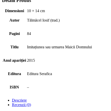
Detalii Produs
Dimensiuni
10 × 14 cm
Autor
Tălmăcel Iosif (trad.)
Pagini
84
Titlu
Imitațiunea sau urmarea Maicii Domnului
Anul apariției
2015
Editura
Editura Serafica
ISBN
–
Descriere
Recenzii (0)