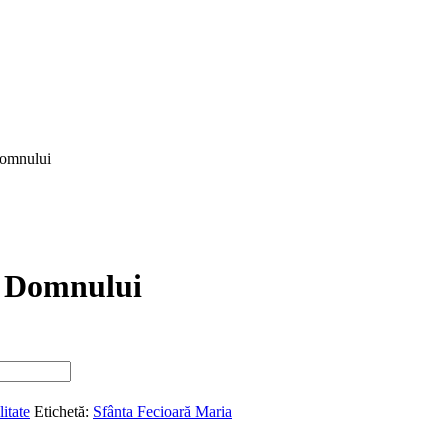
Domnului
i Domnului
litate
Etichetă:
Sfânta Fecioară Maria