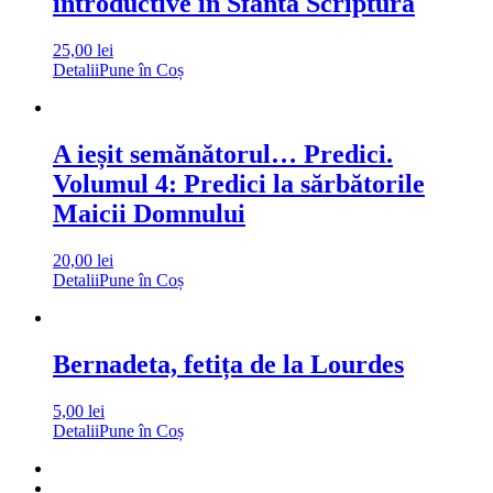
introductive în Sfânta Scriptură
25,00
lei
Detalii
Pune în Coș
A ieșit semănătorul… Predici.
Volumul 4: Predici la sărbătorile
Maicii Domnului
20,00
lei
Detalii
Pune în Coș
Bernadeta, fetița de la Lourdes
5,00
lei
Detalii
Pune în Coș