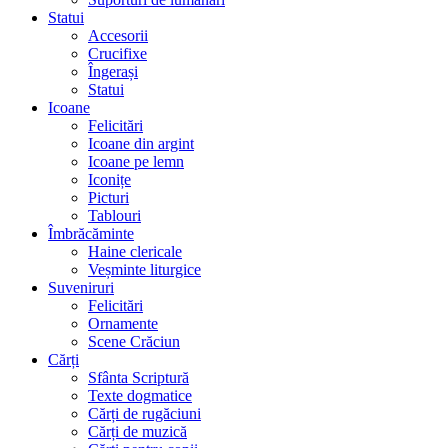
Statui
Accesorii
Crucifixe
Îngerași
Statui
Icoane
Felicitări
Icoane din argint
Icoane pe lemn
Iconițe
Picturi
Tablouri
Îmbrăcăminte
Haine clericale
Veșminte liturgice
Suveniruri
Felicitări
Ornamente
Scene Crăciun
Cărți
Sfânta Scriptură
Texte dogmatice
Cărți de rugăciuni
Cărți de muzică