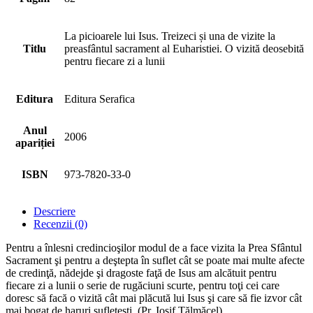
La picioarele lui Isus. Treizeci și una de vizite la
Titlu
preasfântul sacrament al Euharistiei. O vizită deosebită
pentru fiecare zi a lunii
Editura
Editura Serafica
Anul
2006
apariției
ISBN
973-7820-33-0
Descriere
Recenzii (0)
Pentru a înlesni credincioşilor modul de a face vizita la Prea Sfântul
Sacrament şi pentru a deştepta în suflet cât se poate mai multe afecte
de credinţă, nădejde şi dragoste faţă de Isus am alcătuit pentru
fiecare zi a lunii o serie de rugăciuni scurte, pentru toţi cei care
doresc să facă o vizită cât mai plăcută lui Isus şi care să fie izvor cât
mai bogat de haruri sufleteşti. (Pr. Iosif Tălmăcel)