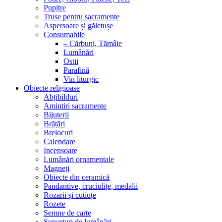
Pupitre
Truse pentru sacramente
Aspersoare și găletușe
Consumabile
– Cărbuni, Tămâie
Lumânări
Ostii
Parafină
Vin liturgic
Obiecte religioase
Abțibilduri
Amintiri sacramente
Bijuterii
Brățări
Brelocuri
Calendare
Incensoare
Lumânări ornamentale
Magneți
Obiecte din ceramică
Pandantive, cruciulițe, medalii
Rozarii și cutiuțe
Rozete
Semne de carte
Suporturi de lumânări