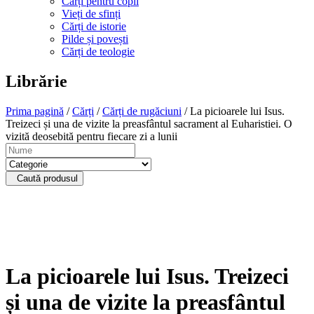
Cărți pentru copii
Vieți de sfinți
Cărți de istorie
Pilde și povești
Cărți de teologie
Librărie
Prima pagină
/
Cărți
/
Cărți de rugăciuni
/ La picioarele lui Isus.
Treizeci și una de vizite la preasfântul sacrament al Euharistiei. O
vizită deosebită pentru fiecare zi a lunii
Caută produsul
La picioarele lui Isus. Treizeci
și una de vizite la preasfântul