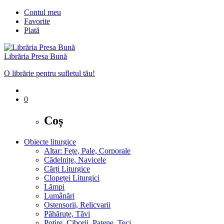
Contul meu
Favorite
Plată
Librăria Presa Bună
O librărie pentru sufletul tău!
0
Coș
Obiecte liturgice
Altar: Fețe, Pale, Corporale
Cădelnițe, Navicele
Cărți Liturgice
Clopeței Liturgici
Lămpi
Lumânări
Ostensorii, Relicvarii
Păhăruțe, Tăvi
Potire, Ciborii, Patene, Teci