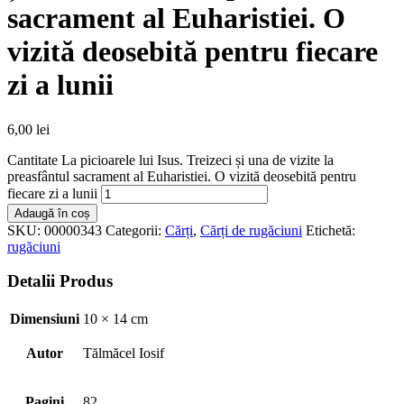
sacrament al Euharistiei. O
vizită deosebită pentru fiecare
zi a lunii
6,00
lei
Cantitate La picioarele lui Isus. Treizeci și una de vizite la
preasfântul sacrament al Euharistiei. O vizită deosebită pentru
fiecare zi a lunii
Adaugă în coș
SKU:
00000343
Categorii:
Cărți
,
Cărți de rugăciuni
Etichetă:
rugăciuni
Detalii Produs
Dimensiuni
10 × 14 cm
Autor
Tălmăcel Iosif
Pagini
82