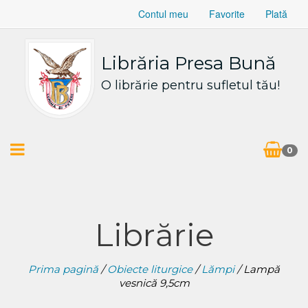
Contul meu
Favorite
Plată
Librăria Presa Bună
O librărie pentru sufletul tău!
0
Librărie
Prima pagină
/
Obiecte liturgice
/
Lămpi
/ Lampă
vesnică 9,5cm