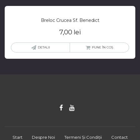
Breloc Crucea Sf. Benedict
7,00
lei
DETALII
PUNE ÎN COȘ
Start
Despre Noi
Termeni Și Condiții
Contact