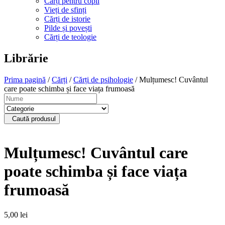
Cărți pentru copii
Vieți de sfinți
Cărți de istorie
Pilde și povești
Cărți de teologie
Librărie
Prima pagină
/
Cărți
/
Cărți de psihologie
/ Mulțumesc! Cuvântul
care poate schimba și face viața frumoasă
Caută produsul
Mulțumesc! Cuvântul care
poate schimba și face viața
frumoasă
5,00
lei