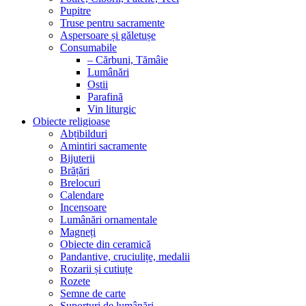
Pupitre
Truse pentru sacramente
Aspersoare și găletușe
Consumabile
– Cărbuni, Tămâie
Lumânări
Ostii
Parafină
Vin liturgic
Obiecte religioase
Abțibilduri
Amintiri sacramente
Bijuterii
Brățări
Brelocuri
Calendare
Incensoare
Lumânări ornamentale
Magneți
Obiecte din ceramică
Pandantive, cruciulițe, medalii
Rozarii și cutiuțe
Rozete
Semne de carte
Suporturi de lumânări