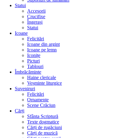
Statui
Accesorii
Crucifixe
Îngerași
Statui
Icoane
Felicitări
Icoane din argint
Icoane pe lemn
Iconițe
Picturi
Tablouri
Îmbrăcăminte
Haine clericale
Veșminte liturgice
Suveniruri
Felicitări
Ornamente
Scene Crăciun
Cărți
Sfânta Scriptură
Texte dogmatice
Cărți de rugăciuni
Cărți de muzică