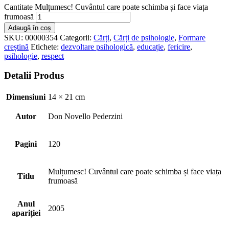
Cantitate Mulțumesc! Cuvântul care poate schimba și face viața
frumoasă
Adaugă în coș
SKU:
00000354
Categorii:
Cărți
,
Cărți de psihologie
,
Formare
creștină
Etichete:
dezvoltare psihologică
,
educație
,
fericire
,
psihologie
,
respect
Detalii Produs
Dimensiuni
14 × 21 cm
Autor
Don Novello Pederzini
Pagini
120
Mulțumesc! Cuvântul care poate schimba și face viața
Titlu
frumoasă
Anul
2005
apariției