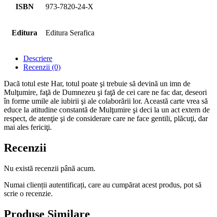
ISBN
973-7820-24-X
Editura
Editura Serafica
Descriere
Recenzii (0)
Dacă totul este Har, totul poate şi trebuie să devină un imn de
Mulţumire, faţă de Dumnezeu şi faţă de cei care ne fac dar, deseori
în forme umile ale iubirii şi ale colaborării lor. Această carte vrea să
educe la atitudine constantă de Mulţumire şi deci la un act extern de
respect, de atenţie şi de considerare care ne face gentili, plăcuţi, dar
mai ales fericiţi.
Recenzii
Nu există recenzii până acum.
Numai clienții autentificați, care au cumpărat acest produs, pot să
scrie o recenzie.
Produse Similare