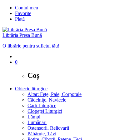
Contul meu
Favorite
Plată
Librăria Presa Bună
O librărie pentru sufletul tău!
0
Coș
Obiecte liturgice
Altar: Fețe, Pale, Corporale
Cădelnițe, Navicele
Cărți Liturgice
Clopeței Liturgici
Lămpi
Lumânări
Ostensorii, Relicvarii
Păhăruțe, Tăvi
Potire, Ciborii, Patene, Teci